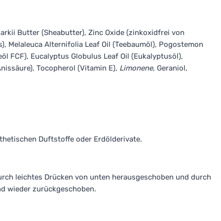
kii Butter (Sheabutter), Zinc Oxide (zinkoxidfrei von
), Melaleuca Alternifolia Leaf Oil (Teebaumöl), Pogostemon
eöl FCF), Eucalyptus Globulus Leaf Oil (Eukalyptusöl),
Anissäure), Tocopherol (Vitamin E),
Limonene,
Geraniol,
thetischen Duftstoffe oder Erdölderivate.
 durch leichtes Drücken von unten herausgeschoben und durch
und wieder zurückgeschoben.