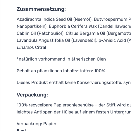
Zusammensetzung:
Azadirachta Indica Seed Oil (Neemöl), Butyrospermum Par
Nanopartikeln), Euphorbia Cerifera Wax (Candelillawachs
Cablin Oil (Patchouliöl), Citrus Bergamia Oil (Bergamott
Lavandula Angustifolia Oil (Lavendelöl), p-Anisic Acid (
Linalool,
Citral
*natürlich vorkommend in ätherischen Ölen
Gehalt an pflanzlichen Inhaltsstoffen: 100%.
Dieses Produkt enthält keine Konservierungsstoffe, syn
Verpackung:
100% recycelbare Papierschiebehülse – der Stift wird
leichtes Antippen der Hülse auf einem festen Untergr
Verpackung: Papier
8 ml