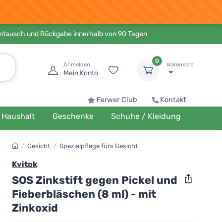
Umtausch und Rückgabe innerhalb von 90 Tagen
0
Anmelden
Warenkorb
Mein Konto
Ferwer Club
Kontakt
Haushalt
Geschenke
Schuhe / Kleidung
/
Gesicht
/
Spezialpflege fürs Gesicht
Kvitok
SOS Zinkstift gegen Pickel und
Fieberbläschen (8 ml) - mit
Zinkoxid