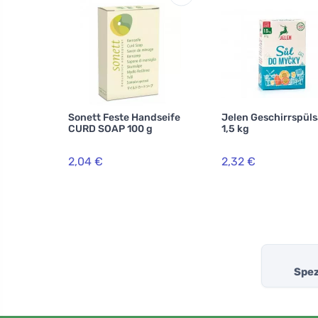
Sonett Feste Handseife
Jelen Geschirrspüls
CURD SOAP 100 g
1,5 kg
2,04 €
2,32 €
Spez