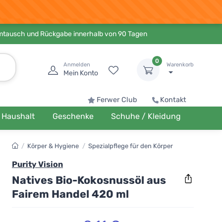
Umtausch und Rückgabe innerhalb von 90 Tagen
0
Anmelden
Warenkorb
Mein Konto
Ferwer Club
Kontakt
Haushalt
Geschenke
Schuhe / Kleidung
/
Körper & Hygiene
/
Spezialpflege für den Körper
Purity Vision
Natives Bio-Kokosnussöl aus
Fairem Handel 420 ml