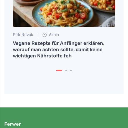
Petr Novák
6 min
Martin
Vegane Rezepte für Anfänger erklären,
Entde
worauf man achten sollte, damit keine
Dress
wichtigen Nährstoffe feh
Ferwer