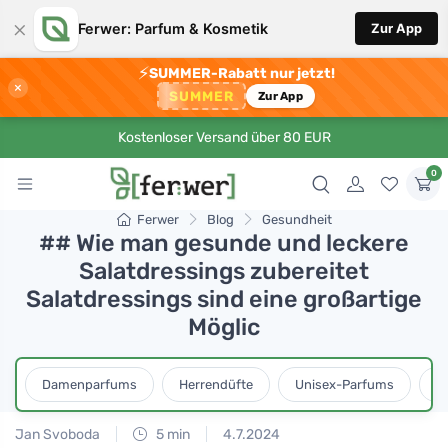
×
Ferwer: Parfum & Kosmetik
Zur App
⚡
SUMMER-Rabatt nur jetzt!
×
SUMMER
Zur App
Kostenloser Versand über 80 EUR
0
Ferwer
Blog
Gesundheit
## Wie man gesunde und leckere
Salatdressings zubereitet
Salatdressings sind eine großartige
Möglic
Damenparfums
Herrendüfte
Unisex-Parfums
D
Jan Svoboda
5 min
4.7.2024