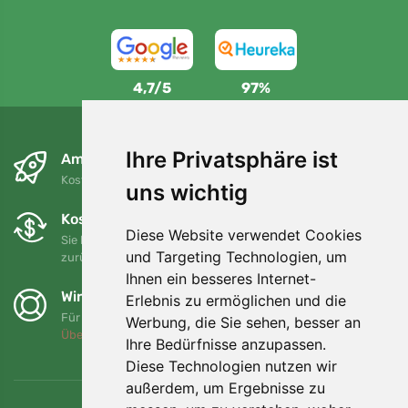
4,7/5
97%
Ihre Privatsphäre ist
Am nächsten Tag und kostenlos
Kostenloser Versand für Bestellungen über 80 EUR
uns wichtig
Kostenloser Umtausch und Rückgabe
Diese Website verwendet Cookies
Sie können Ihre Bestellung jederzeit innerhalb von 90 Tagen
und Targeting Technologien, um
zurückgeben oder umtauschen.
Ihnen ein besseres Internet-
Wir unterstützen Trees.org
Erlebnis zu ermöglichen und die
Für jede Bestellung pflanzen wir einen Baum! Mehr lesen
Werbung, die Sie sehen, besser an
Über uns
.
Ihre Bedürfnisse anzupassen.
Diese Technologien nutzen wir
außerdem, um Ergebnisse zu