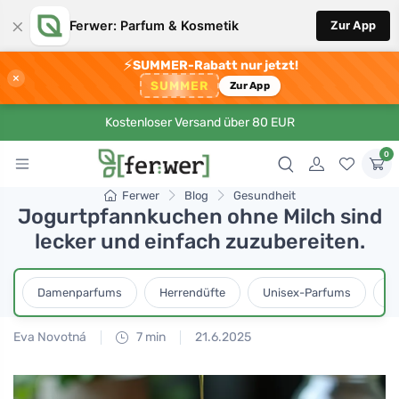
×
Ferwer: Parfum & Kosmetik
Zur App
⚡
SUMMER-Rabatt nur jetzt!
×
SUMMER
Zur App
Kostenloser Versand über 80 EUR
0
Ferwer
Blog
Gesundheit
Jogurtpfannkuchen ohne Milch sind
lecker und einfach zuzubereiten.
Damenparfums
Herrendüfte
Unisex-Parfums
D
Eva Novotná
7 min
21.6.2025