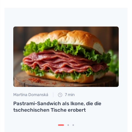
Martin
Schm
und w
Martina Domanská
7 min
 für
Pastrami-Sandwich als Ikone, die die
tschechischen Tische erobert