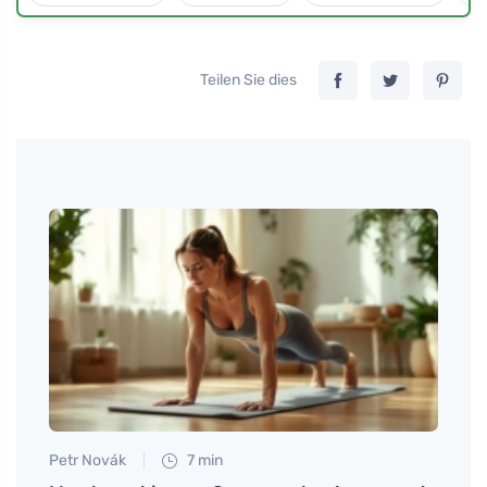
Teilen Sie dies
Petr Novák
7 min
Petr N