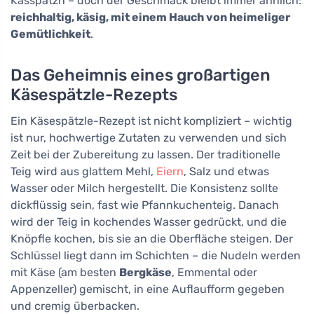
Kasspatzn – doch der Geschmack bleibt immer ähnlich:
reichhaltig, käsig, mit einem Hauch von heimeliger
Gemütlichkeit
.
Das Geheimnis eines großartigen
Käsespätzle-Rezepts
Ein Käsespätzle-Rezept ist nicht kompliziert – wichtig
ist nur, hochwertige Zutaten zu verwenden und sich
Zeit bei der Zubereitung zu lassen. Der traditionelle
Teig wird aus glattem Mehl,
Eiern
, Salz und etwas
Wasser oder Milch hergestellt. Die Konsistenz sollte
dickflüssig sein, fast wie Pfannkuchenteig. Danach
wird der Teig in kochendes Wasser gedrückt, und die
Knöpfle kochen, bis sie an die Oberfläche steigen. Der
Schlüssel liegt dann im Schichten – die Nudeln werden
mit Käse (am besten
Bergkäse
, Emmental oder
Appenzeller) gemischt, in eine Auflaufform gegeben
und cremig überbacken.