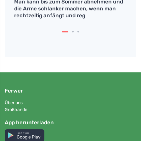
ner
Man kann bis zum Sommer abnehmen und
Befre
n
die Arme schlanker machen, wenn man
Kosme
rechtzeitig anfängt und reg
genau
Ferwer
Über uns
Großhandel
App herunterladen
Get it on
Google Play