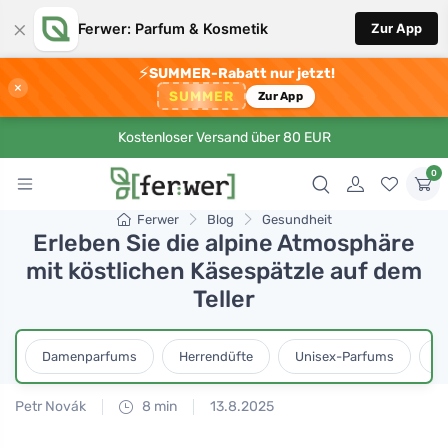
×
Ferwer: Parfum & Kosmetik
Zur App
⚡
SUMMER-Rabatt nur jetzt!
×
SUMMER
Zur App
Kostenloser Versand über 80 EUR
0
Ferwer
Blog
Gesundheit
Erleben Sie die alpine Atmosphäre
mit köstlichen Käsespätzle auf dem
Teller
Damenparfums
Herrendüfte
Unisex-Parfums
D
Petr Novák
8 min
13.8.2025