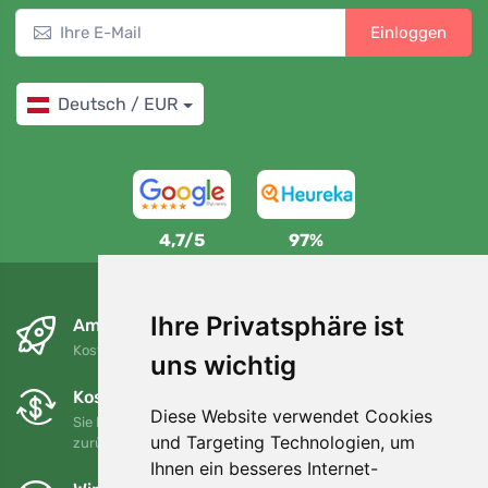
Einloggen
Deutsch / EUR
4,7/5
97%
Ihre Privatsphäre ist
Am nächsten Tag und kostenlos
Kostenloser Versand für Bestellungen über 80 EUR
uns wichtig
Kostenloser Umtausch und Rückgabe
Diese Website verwendet Cookies
Sie können Ihre Bestellung jederzeit innerhalb von 90 Tagen
und Targeting Technologien, um
zurückgeben oder umtauschen.
Ihnen ein besseres Internet-