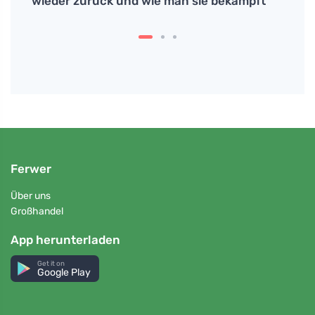
wieder zurück und wie man sie bekämpft
tägli
Ferwer
Über uns
Großhandel
App herunterladen
Get it on
Google Play