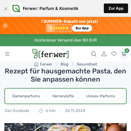
×
Ferwer: Parfum & Kosmetik
Zur App
⚡
SUMMER-Rabatt nur jetzt!
×
SUMMER
Zur App
Kostenloser Versand über 80 EUR
0
Ferwer
Blog
Gesundheit
Rezept für hausgemachte Pasta, den
Sie anpassen können
Damenparfums
Herrendüfte
Unisex-Parfums
D
Jan Svoboda
6 min
26.11.2024