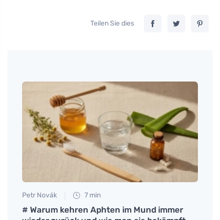
Teilen Sie dies
Petr Novák
7 min
Petr N
# Warum kehren Aphten im Mund immer
Reflu