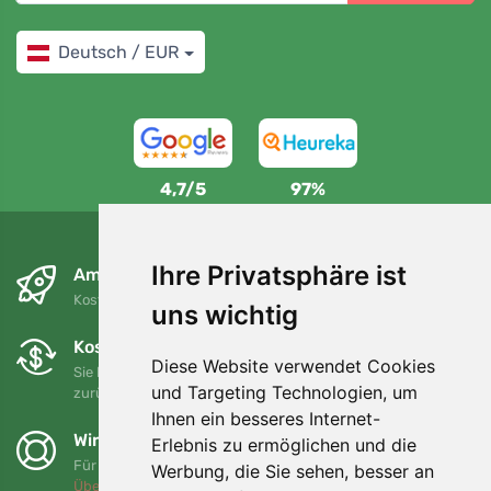
Deutsch / EUR
4,7/5
97%
Ihre Privatsphäre ist
Am nächsten Tag und kostenlos
Kostenloser Versand für Bestellungen über 80 EUR
uns wichtig
Kostenloser Umtausch und Rückgabe
Diese Website verwendet Cookies
Sie können Ihre Bestellung jederzeit innerhalb von 90 Tagen
und Targeting Technologien, um
zurückgeben oder umtauschen.
Ihnen ein besseres Internet-
Wir unterstützen Trees.org
Erlebnis zu ermöglichen und die
Für jede Bestellung pflanzen wir einen Baum! Mehr lesen
Werbung, die Sie sehen, besser an
Über uns
.