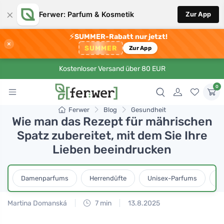
×
Ferwer: Parfum & Kosmetik
Zur App
⚡
SUMMER-Rabatt nur jetzt!
×
SUMMER
Zur App
Kostenloser Versand über 80 EUR
0
Ferwer
Blog
Gesundheit
Wie man das Rezept für mährischen
Spatz zubereitet, mit dem Sie Ihre
Lieben beeindrucken
Damenparfums
Herrendüfte
Unisex-Parfums
D
Martina Domanská
7 min
13.8.2025