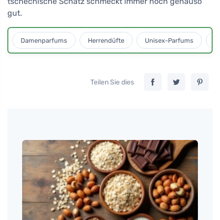
tschechische Schatz schmeckt immer noch genauso
gut.
Damenparfums
Herrendüfte
Unisex-Parfums
D
Teilen Sie dies