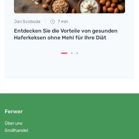
Jan Svoboda
7 min
Martin
ng
Entdecken Sie die Vorteile von gesunden
Leben
Haferkeksen ohne Mehl für Ihre Diät
Gesu
Ferwer
Über uns
Großhandel