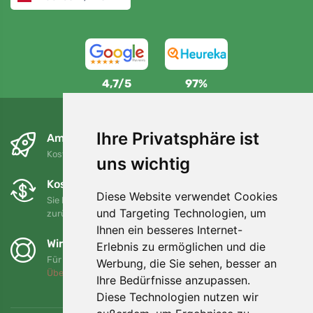
4,7/5
97%
Ihre Privatsphäre ist
Am nächsten Tag und kostenlos
Kostenloser Versand für Bestellungen über 80 EUR
uns wichtig
Kostenloser Umtausch und Rückgabe
Diese Website verwendet Cookies
Sie können Ihre Bestellung jederzeit innerhalb von 90 Tagen
und Targeting Technologien, um
zurückgeben oder umtauschen.
Ihnen ein besseres Internet-
Wir unterstützen Trees.org
Erlebnis zu ermöglichen und die
Für jede Bestellung pflanzen wir einen Baum! Mehr lesen
Werbung, die Sie sehen, besser an
Über uns
.
Ihre Bedürfnisse anzupassen.
Diese Technologien nutzen wir