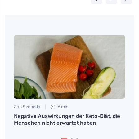
Jan Svoboda
6 min
Tomáš
Negative Auswirkungen der Keto-Diät, die
Probi
tle
Menschen nicht erwartet haben
die w