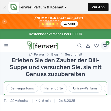
×
Ferwer: Parfum & Kosmetik
Zur App
⚡
SUMMER-Rabatt nur jetzt!
×
SUMMER
Zur App
Kostenloser Versand über 80 EUR
0
Ferwer
Blog
Gesundheit
Erleben Sie den Zauber der Dill-
Suppe und versuchen Sie, sie mit
Genuss zuzubereiten
Damenparfums
Herrendüfte
Unisex-Parfums
D
Tomáš Vařecha
6 min
26.8.2025