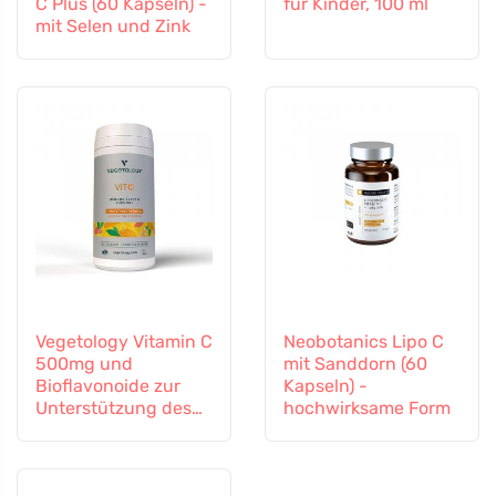
C Plus (60 Kapseln) -
für Kinder, 100 ml
mit Selen und Zink
Vegetology Vitamin C
Neobotanics Lipo C
500mg und
mit Sanddorn (60
Bioflavonoide zur
Kapseln) -
Unterstützung des
hochwirksame Form
Immunsystems, 60
Kapseln