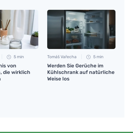
5 min
Tomáš Vařecha
5 min
is von
Werden Sie Gerüche im
 die wirklich
Kühlschrank auf natürliche
n
Weise los