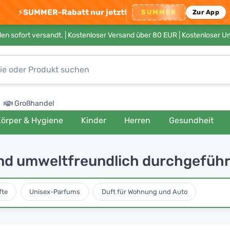
⚡
SUMMER-Rabatt nur jetzt!
SUMMER
Zur App
en sofort versandt. |
Kostenloser Versand über 80 EUR
| Kostenloser 
Großhandel
örper & Hygiene
Kinder
Herren
Gesundheit
nd umweltfreundlich durchgefüh
fte
Unisex-Parfums
Duft für Wohnung und Auto