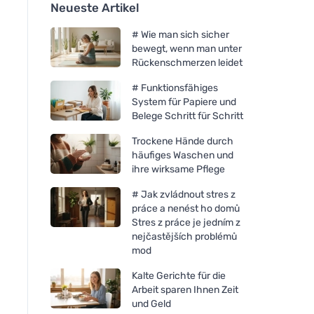
Neueste Artikel
# Wie man sich sicher
bewegt, wenn man unter
Rückenschmerzen leidet
# Funktionsfähiges
System für Papiere und
Belege Schritt für Schritt
Trockene Hände durch
häufiges Waschen und
ihre wirksame Pflege
# Jak zvládnout stres z
práce a nenést ho domů
Stres z práce je jedním z
nejčastějších problémů
mod
Kalte Gerichte für die
Arbeit sparen Ihnen Zeit
und Geld