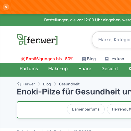
×
Bestellungen, die vor 12:00 Uhr eingehen, werd
Ermäßigungen bis -80%
Blog
Lexikon
Parfüms
Make-up
Haare
Gesicht
K
Ferwer
Blog
Gesundheit
Enoki-Pilze für Gesundheit u
Damenparfums
Herrendüf