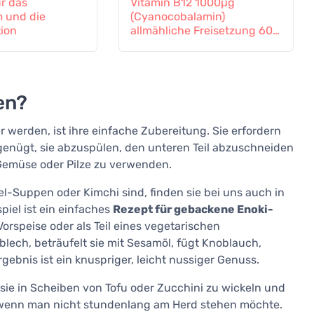
ür das
Vitamin B12 1000µg
 und die
(Cyanocobalamin)
tion
allmähliche Freisetzung 60
Tabletten
en?
 werden, ist ihre einfache Zubereitung. Sie erfordern
 genügt, sie abzuspülen, den unteren Teil abzuschneiden
 Gemüse oder Pilze zu verwenden.
el-Suppen oder Kimchi sind, finden sie bei uns auch in
iel ist ein einfaches
Rezept für gebackene Enoki-
 Vorspeise oder als Teil eines vegetarischen
blech, beträufelt sie mit Sesamöl, fügt Knoblauch,
rgebnis ist ein knuspriger, leicht nussiger Genuss.
 sie in Scheiben von Tofu oder Zucchini zu wickeln und
, wenn man nicht stundenlang am Herd stehen möchte.