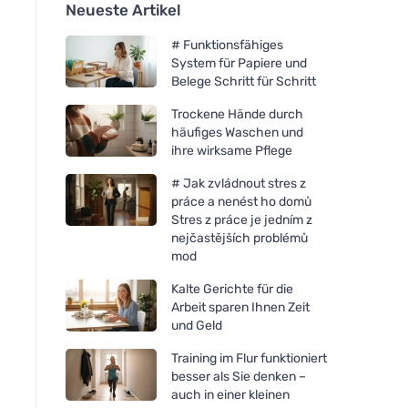
Neueste Artikel
# Funktionsfähiges
System für Papiere und
Belege Schritt für Schritt
Trockene Hände durch
häufiges Waschen und
ihre wirksame Pflege
# Jak zvládnout stres z
práce a nenést ho domů
Stres z práce je jedním z
nejčastějších problémů
mod
Kalte Gerichte für die
Arbeit sparen Ihnen Zeit
und Geld
Training im Flur funktioniert
besser als Sie denken –
auch in einer kleinen