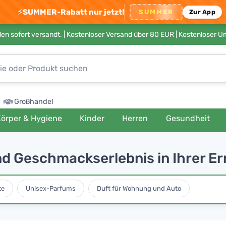
⚡
SUMMER-Rabatt nur jetzt!
SUMMER
Zur App
en sofort versandt. |
Kostenloser Versand über 80 EUR
| Kostenloser 
Großhandel
örper & Hygiene
Kinder
Herren
Gesundheit
nd Geschmackserlebnis in Ihrer E
te
Unisex-Parfums
Duft für Wohnung und Auto