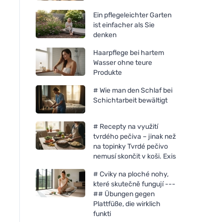
Ein pflegeleichter Garten
ist einfacher als Sie
denken
Haarpflege bei hartem
Wasser ohne teure
Produkte
# Wie man den Schlaf bei
Schichtarbeit bewältigt
# Recepty na využití
tvrdého pečiva – jinak než
na topinky Tvrdé pečivo
nemusí skončit v koši. Exis
# Cviky na ploché nohy,
které skutečně fungují ---
## Übungen gegen
Plattfüße, die wirklich
funkti