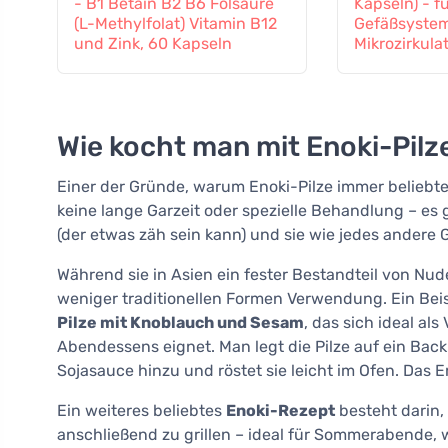
- B1 Betain B2 B6 Folsäure
Kapseln) - f
(L-Methylfolat) Vitamin B12
Gefäßsystem
und Zink, 60 Kapseln
Mikrozirkula
Wie kocht man mit Enoki-Pilz
Einer der Gründe, warum Enoki-Pilze immer beliebter
keine lange Garzeit oder spezielle Behandlung – es
(der etwas zäh sein kann) und sie wie jedes andere
Während sie in Asien ein fester Bestandteil von Nud
weniger traditionellen Formen Verwendung. Ein Beisp
Pilze mit Knoblauch und Sesam
, das sich ideal als
Abendessens eignet. Man legt die Pilze auf ein Back
Sojasauce hinzu und röstet sie leicht im Ofen. Das E
Ein weiteres beliebtes
Enoki-Rezept
besteht darin,
anschließend zu grillen – ideal für Sommerabende