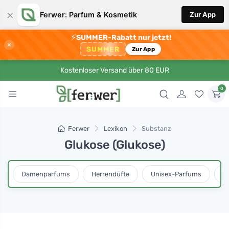
×
Ferwer: Parfum & Kosmetik
Zur App
⚡
SUMMER-Rabatt nur jetzt!
×
SUMMER
Zur App
Kostenloser Versand über 80 EUR
0
Ferwer
Lexikon
Substanz
Glukose (Glukose)
Damenparfums
Herrendüfte
Unisex-Parfums
D