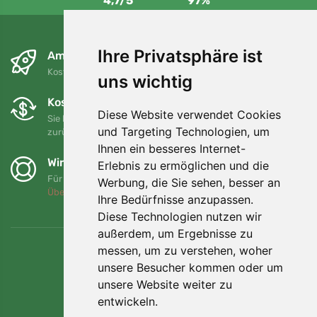
4,7/5
97%
Ihre Privatsphäre ist
Am nächsten Tag und kostenlos
Kostenloser Versand für Bestellungen über 80 EUR
uns wichtig
Kostenloser Umtausch und Rückgabe
Diese Website verwendet Cookies
Sie können Ihre Bestellung jederzeit innerhalb von 90 Tagen
und Targeting Technologien, um
zurückgeben oder umtauschen.
Ihnen ein besseres Internet-
Wir unterstützen Trees.org
Erlebnis zu ermöglichen und die
Für jede Bestellung pflanzen wir einen Baum! Mehr lesen
Werbung, die Sie sehen, besser an
Über uns
.
Ihre Bedürfnisse anzupassen.
Diese Technologien nutzen wir
außerdem, um Ergebnisse zu
messen, um zu verstehen, woher
unsere Besucher kommen oder um
unsere Website weiter zu
entwickeln.