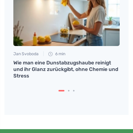
Tomáš
Der B
Wund
Jan Svoboda
6 min
Wie man eine Dunstabzugshaube reinigt
und ihr Glanz zurückgibt, ohne Chemie und
Stress