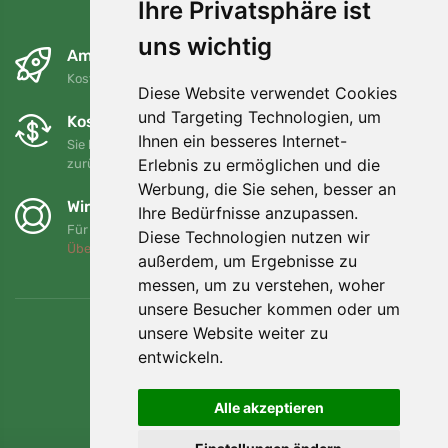
Ihre Privatsphäre ist
uns wichtig
Am nächsten Tag und kostenlos
Kostenloser Versand für Bestellungen über 80 EUR
Diese Website verwendet Cookies
und Targeting Technologien, um
Kostenloser Umtausch und Rückgabe
Ihnen ein besseres Internet-
Sie können Ihre Bestellung jederzeit innerhalb von 90 Tagen
Erlebnis zu ermöglichen und die
zurückgeben oder umtauschen.
Werbung, die Sie sehen, besser an
Wir unterstützen Trees.org
Ihre Bedürfnisse anzupassen.
Für jede Bestellung pflanzen wir einen Baum! Mehr lesen
Diese Technologien nutzen wir
Über uns
.
außerdem, um Ergebnisse zu
messen, um zu verstehen, woher
unsere Besucher kommen oder um
unsere Website weiter zu
entwickeln.
Alle akzeptieren