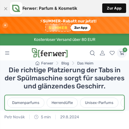
×
Ferwer: Parfum & Kosmetik
Zur App
⚡
SUMMER-Rabatt nur jetzt!
×
SUMMER
Zur App
Kostenloser Versand über 80 EUR
0
Ferwer
Blog
Das Heim
Die richtige Platzierung der Tabs in
der Spülmaschine sorgt für sauberes
und glänzendes Geschirr.
Damenparfums
Herrendüfte
Unisex-Parfums
D
Petr Novák
5 min
29.8.2024