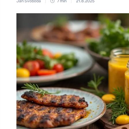
Jan Svoboda
7 min
21.8.2025