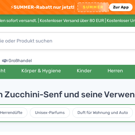
⚡
SUMMER-Rabatt nur jetzt!
SUMMER
Zur App
en sofort versandt. |
Kostenloser Versand über 80 EUR
| Kostenloser 
Großhandel
cht
Körper & Hygiene
Kinder
Herren
n Zucchini-Senf und seine Verwen
Herrendüfte
Unisex-Parfums
Duft für Wohnung und Auto