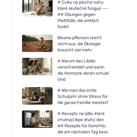
# Cviky na ploché nohy,
které skutečně fungují ---
## Übungen gegen
Plattfüße, die wirklich
funkti
Bäume pflanzen reicht
nicht aus, die Ökologie
braucht viel mehr
# Warum das Libido
verschwindet und wann
die Hormone daran schuld
sind
# Wie man das erste
Schuljahr ohne Stress für
die ganze Familie meistert
# Recepty na jídla, která
chutnají lépe druhý den
## Rezepte für Gerichte,
die am nächsten Tag bess