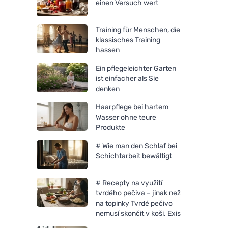
einen Versuch wert
Training für Menschen, die
klassisches Training
hassen
Ein pflegeleichter Garten
ist einfacher als Sie
denken
Haarpflege bei hartem
Wasser ohne teure
Produkte
# Wie man den Schlaf bei
Schichtarbeit bewältigt
# Recepty na využití
tvrdého pečiva – jinak než
na topinky Tvrdé pečivo
nemusí skončit v koši. Exis