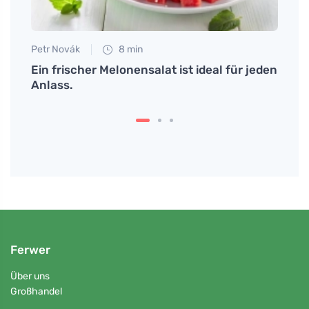
Petr Novák
8 min
Martin
e
Ein frischer Melonensalat ist ideal für jeden
Wie 
Anlass.
zuber
Ferwer
Über uns
Großhandel