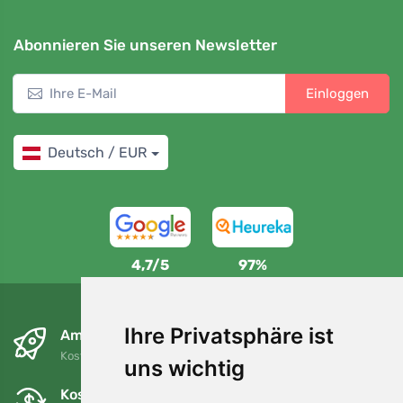
Abonnieren Sie unseren Newsletter
Einloggen
Deutsch / EUR
4,7/5
97%
Ihre Privatsphäre ist
Am nächsten Tag und kostenlos
Kostenloser Versand für Bestellungen über 80 EUR
uns wichtig
Kostenloser Umtausch und Rückgabe