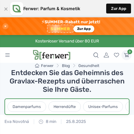
×
Ferwer: Parfum & Kosmetik
Zur App
⚡
SUMMER-Rabatt nur jetzt!
×
SUMMER
Zur App
Kostenloser Versand über 80 EUR
0
Ferwer
Blog
Gesundheit
Entdecken Sie das Geheimnis des
Gravlax-Rezepts und überraschen
Sie Ihre Gäste.
Damenparfums
Herrendüfte
Unisex-Parfums
D
Eva Novotná
8 min
25.8.2025