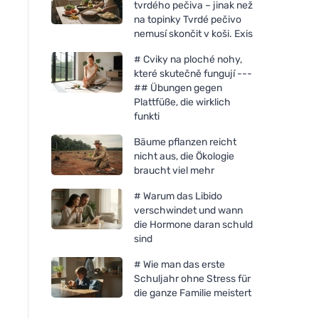
tvrdého pečiva – jinak než
na topinky Tvrdé pečivo
nemusí skončit v koši. Exis
# Cviky na ploché nohy,
které skutečně fungují ---
## Übungen gegen
Plattfüße, die wirklich
funkti
Bäume pflanzen reicht
nicht aus, die Ökologie
braucht viel mehr
# Warum das Libido
verschwindet und wann
die Hormone daran schuld
sind
# Wie man das erste
Schuljahr ohne Stress für
die ganze Familie meistert