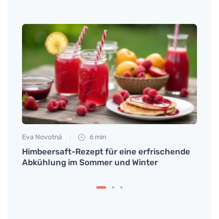
Eva Novotná
6 min
Petr N
den
Himbeersaft-Rezept für eine erfrischende
Waru
n
Abkühlung im Sommer und Winter
kann