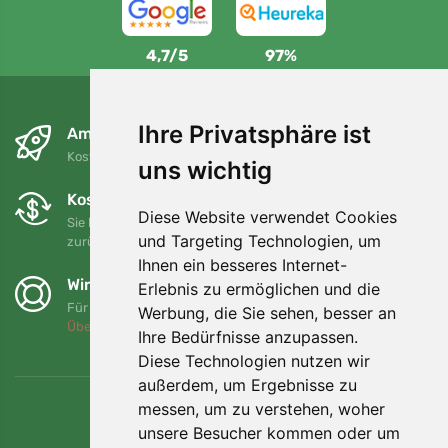
4,7/5
97%
Ihre Privatsphäre ist
Am nächsten Tag und kostenlos
Kostenloser Versand für Bestellungen über 80 EUR
uns wichtig
Kostenloser Umtausch und Rückgabe
Diese Website verwendet Cookies
Sie können Ihre Bestellung jederzeit innerhalb von 90 Tagen
und Targeting Technologien, um
zurückgeben oder umtauschen.
Ihnen ein besseres Internet-
Wir unterstützen Trees.org
Erlebnis zu ermöglichen und die
Für jede Bestellung pflanzen wir einen Baum! Mehr lesen
Werbung, die Sie sehen, besser an
Über uns
.
Ihre Bedürfnisse anzupassen.
Diese Technologien nutzen wir
außerdem, um Ergebnisse zu
messen, um zu verstehen, woher
unsere Besucher kommen oder um