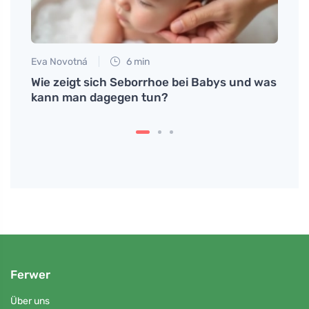
Eva Novotná
6 min
Anna 
Wie zeigt sich Seborrhoe bei Babys und was
Der 
kann man dagegen tun?
nützl
Schw
Ferwer
Über uns