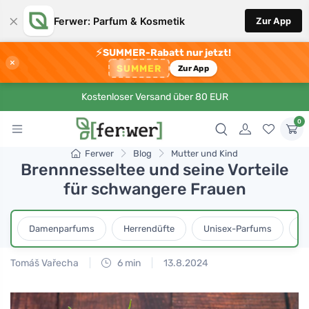
×
Ferwer: Parfum & Kosmetik
Zur App
⚡
SUMMER-Rabatt nur jetzt!
×
SUMMER
Zur App
Kostenloser Versand über 80 EUR
0
Ferwer
Blog
Mutter und Kind
Brennnesseltee und seine Vorteile
für schwangere Frauen
Damenparfums
Herrendüfte
Unisex-Parfums
D
Tomáš Vařecha
6 min
13.8.2024