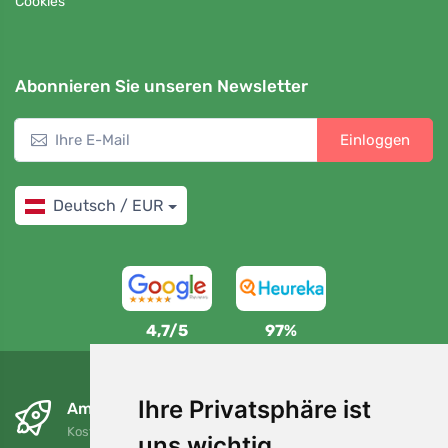
Cookies
Abonnieren Sie unseren Newsletter
Einloggen
Deutsch / EUR
4,7/5
97%
Ihre Privatsphäre ist
Am nächsten Tag und kostenlos
Kostenloser Versand für Bestellungen über 80 EUR
uns wichtig