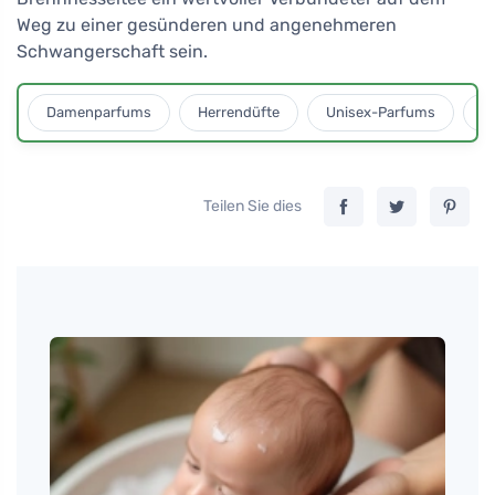
Weg zu einer gesünderen und angenehmeren
Schwangerschaft sein.
Damenparfums
Herrendüfte
Unisex-Parfums
D
Teilen Sie dies