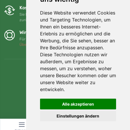
Kostenloser Umtausch und Rückgabe
Diese Website verwendet Cookies
Sie können Ihre Bestellung jederzeit innerhalb von 90 Tagen
und Targeting Technologien, um
zurückgeben oder umtauschen.
Ihnen ein besseres Internet-
Wir unterstützen Trees.org
Erlebnis zu ermöglichen und die
Für jede Bestellung pflanzen wir einen Baum! Mehr lesen
Werbung, die Sie sehen, besser an
Über uns
.
Ihre Bedürfnisse anzupassen.
Diese Technologien nutzen wir
außerdem, um Ergebnisse zu
messen, um zu verstehen, woher
unsere Besucher kommen oder um
unsere Website weiter zu
entwickeln.
Alle akzeptieren
Einstellungen ändern
© Topshelf s.r.o. Alle Rechte vorbehalten.