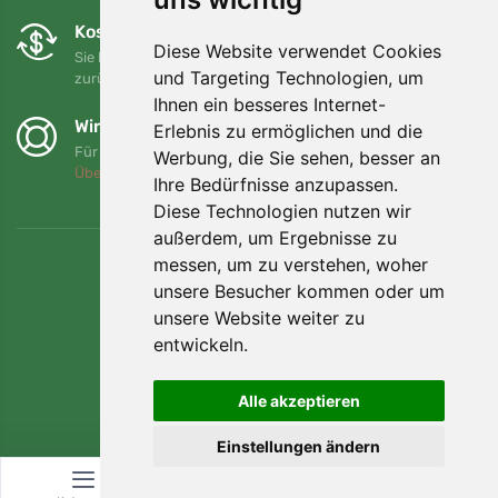
Kostenloser Umtausch und Rückgabe
Diese Website verwendet Cookies
Sie können Ihre Bestellung jederzeit innerhalb von 90 Tagen
und Targeting Technologien, um
zurückgeben oder umtauschen.
Ihnen ein besseres Internet-
Wir unterstützen Trees.org
Erlebnis zu ermöglichen und die
Für jede Bestellung pflanzen wir einen Baum! Mehr lesen
Werbung, die Sie sehen, besser an
Über uns
.
Ihre Bedürfnisse anzupassen.
Diese Technologien nutzen wir
außerdem, um Ergebnisse zu
messen, um zu verstehen, woher
unsere Besucher kommen oder um
unsere Website weiter zu
entwickeln.
Alle akzeptieren
Einstellungen ändern
© Topshelf s.r.o. Alle Rechte vorbehalten.