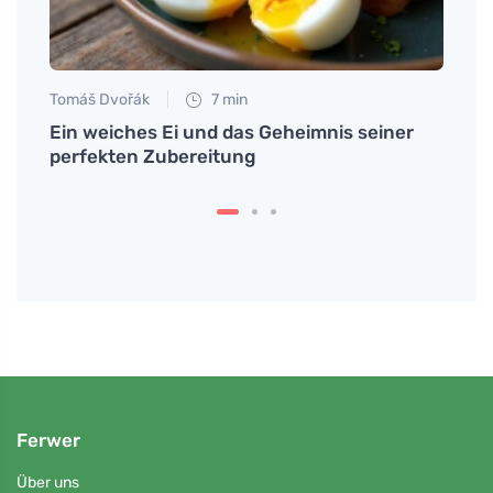
Tomáš Dvořák
7 min
Petr N
Ein weiches Ei und das Geheimnis seiner
# Jak
Sie
perfekten Zubereitung
to dů
(angl
Ferwer
Über uns