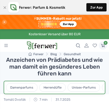
×
Ferwer: Parfum & Kosmetik
Zur App
⚡
SUMMER-Rabatt nur jetzt!
×
SUMMER
Zur App
Kostenloser Versand über 80 EUR
0
Ferwer
Blog
Gesundheit
Anzeichen von Prädiabetes und wie
man damit ein gesünderes Leben
führen kann
Damenparfums
Herrendüfte
Unisex-Parfums
D
Tomáš Dvořák
7 min
31.7.2025