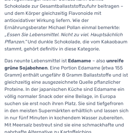
Schokolade zur Gesamtballaststoffzufuhr beitragen –
und dem Körper gleichzeitig Flavonoide mit
antioxidativer Wirkung liefern. Wie der
Ernährungsberater Michael Pollan einmal bemerkte:
„Essen Sie Lebensmittel. Nicht zu viel. Hauptsächlich
Pflanzen."
Und dunkle Schokolade, die vom Kakaobaum
stammt, gehört definitiv in diese Kategorie.
Das neunte Lebensmittel ist
Edamame
– also
unreife
grüne Sojabohnen
. Eine Portion Edamame (etwa 155
Gramm) enthält ungefähr 8 Gramm Ballaststoffe und ist
gleichzeitig eine ausgezeichnete Quelle pflanzlicher
Proteine. In der japanischen Küche sind Edamame ein
völlig normaler Snack oder eine Beilage, in Europa
suchen sie erst noch ihren Platz. Sie sind tiefgefroren
in den meisten Supermärkten erhältlich und lassen sich
in nur fünf Minuten in kochendem Wasser zubereiten.
Mit Meersalz bestreut sind sie eine schmackhafte und
nahrhafte Alternative zu Kartoffelchips.