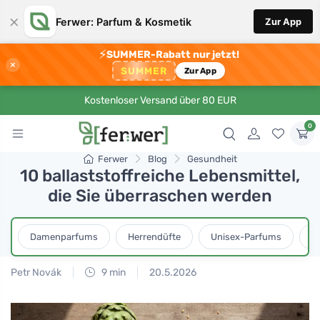
×
Ferwer: Parfum & Kosmetik
Zur App
⚡
SUMMER-Rabatt nur jetzt!
×
SUMMER
Zur App
Kostenloser Versand über 80 EUR
0
Ferwer
Blog
Gesundheit
10 ballaststoffreiche Lebensmittel,
die Sie überraschen werden
Damenparfums
Herrendüfte
Unisex-Parfums
D
Petr Novák
9 min
20.5.2026