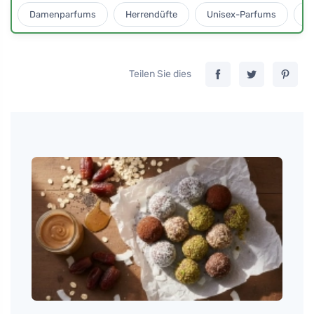
Damenparfums
Herrendüfte
Unisex-Parfums
D
Teilen Sie dies