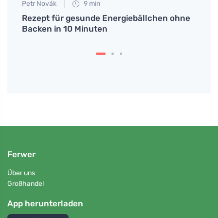
Petr Novák
9 min
Martin
schen
Rezept für gesunde Energiebällchen ohne
Natür
Backen in 10 Minuten
Linde
Nebe
Ferwer
Über uns
Großhandel
App herunterladen