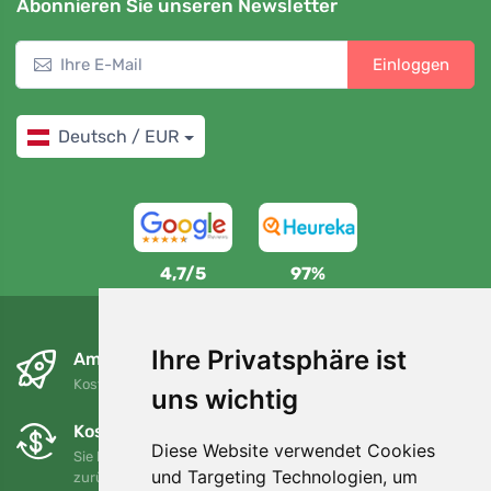
Abonnieren Sie unseren Newsletter
Einloggen
Deutsch / EUR
4,7/5
97%
Ihre Privatsphäre ist
Am nächsten Tag und kostenlos
Kostenloser Versand für Bestellungen über 80 EUR
uns wichtig
Kostenloser Umtausch und Rückgabe
Diese Website verwendet Cookies
Sie können Ihre Bestellung jederzeit innerhalb von 90 Tagen
und Targeting Technologien, um
zurückgeben oder umtauschen.