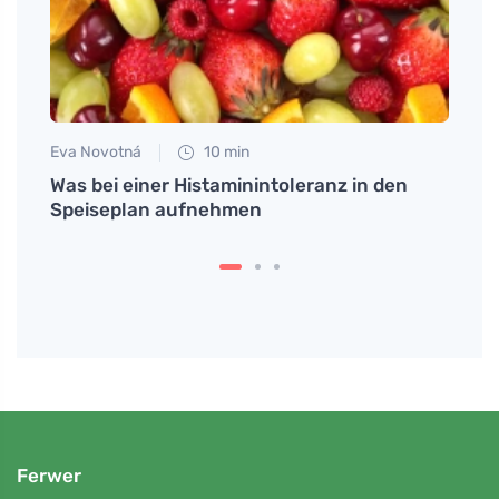
Eva Novotná
10 min
Eva No
ne
Was bei einer Histaminintoleranz in den
Curcu
Speiseplan aufnehmen
und 
Ferwer