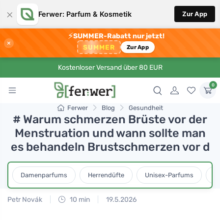
×
Ferwer: Parfum & Kosmetik
Zur App
⚡
SUMMER-Rabatt nur jetzt!
×
SUMMER
Zur App
Kostenloser Versand über 80 EUR
0
Ferwer
Blog
Gesundheit
# Warum schmerzen Brüste vor der
Menstruation und wann sollte man
es behandeln Brustschmerzen vor d
Damenparfums
Herrendüfte
Unisex-Parfums
D
Petr Novák
10 min
19.5.2026