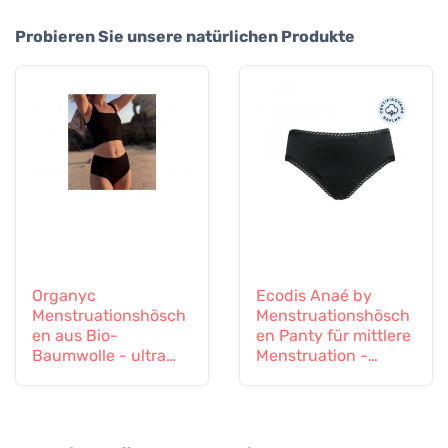
Probieren Sie unsere natürlichen Produkte
Organyc
Ecodis Anaé by
Menstruationshösch
Menstruationshösch
en aus Bio-
en Panty für mittlere
Baumwolle - ultra
Menstruation -
saugfähig L
schwarz M - aus
kontrolliert
biologischer
Baumwolle