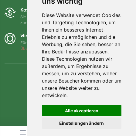
uns wichtig
Kostenloser Umtausch und Rückgabe
Diese Website verwendet Cookies
Sie können Ihre Bestellung jederzeit innerhalb von 90 Tagen
und Targeting Technologien, um
zurückgeben oder umtauschen.
Ihnen ein besseres Internet-
Wir unterstützen Trees.org
Erlebnis zu ermöglichen und die
Für jede Bestellung pflanzen wir einen Baum! Mehr lesen
Werbung, die Sie sehen, besser an
Über uns
.
Ihre Bedürfnisse anzupassen.
Diese Technologien nutzen wir
außerdem, um Ergebnisse zu
messen, um zu verstehen, woher
unsere Besucher kommen oder um
unsere Website weiter zu
entwickeln.
Alle akzeptieren
Einstellungen ändern
© Topshelf s.r.o. Alle Rechte vorbehalten.