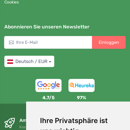
Cookies
Abonnieren Sie unseren Newsletter
Einloggen
Deutsch / EUR
4,7/5
97%
Ihre Privatsphäre ist
Am nächsten Tag und kostenlos
Kostenloser Versand für Bestellungen über 80 EUR