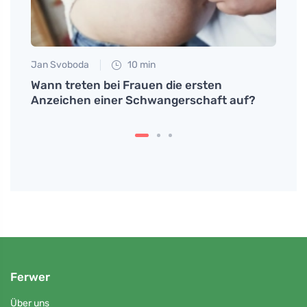
Jan Svoboda
10 min
Petr N
rat
Wann treten bei Frauen die ersten
# Bra
Anzeichen einer Schwangerschaft auf?
man 
Braxt
Ferwer
Über uns