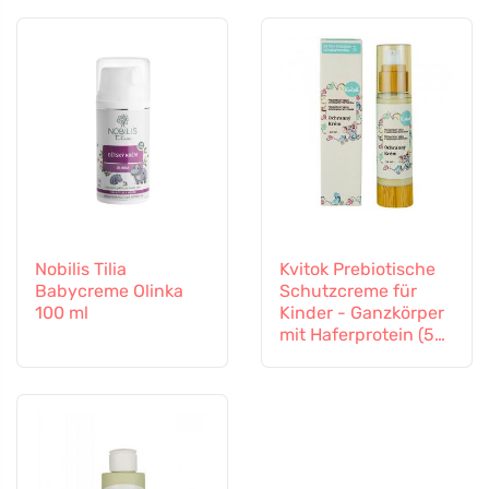
Nobilis Tilia
Kvitok Prebiotische
Babycreme Olinka
Schutzcreme für
100 ml
Kinder - Ganzkörper
mit Haferprotein (50
ml) - schützt vor
äußeren Einflüssen