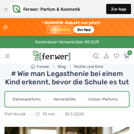
×
Ferwer: Parfum & Kosmetik
Zur App
⚡
SUMMER-Rabatt nur jetzt!
×
SUMMER
Zur App
Kostenloser Versand über 80 EUR
0
Ferwer
Blog
Mutter und Kind
# Wie man Legasthenie bei einem
Kind erkennt, bevor die Schule es tut
Damenparfums
Herrendüfte
Unisex-Parfums
D
Petr Novák
10 min
18.5.2026