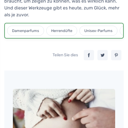
braucht, um zeigen zu können, was es wirklich kann.
Und dieser Werkzeuge gibt es heute, zum Glück, mehr
als je zuvor.
Damenparfums
Herrendüfte
Unisex-Parfums
D
Teilen Sie dies