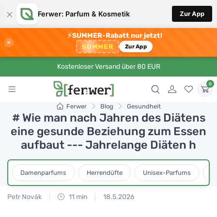
×
Ferwer: Parfum & Kosmetik
Zur App
⚡
SUMMER-Rabatt nur jetzt!
×
SUMMER
Zur App
Kostenloser Versand über 80 EUR
0
Ferwer
Blog
Gesundheit
# Wie man nach Jahren des Diätens
eine gesunde Beziehung zum Essen
aufbaut --- Jahrelange Diäten h
Damenparfums
Herrendüfte
Unisex-Parfums
D
Petr Novák
11 min
18.5.2026