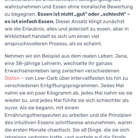
wahrzunehmen und Essen ohne moralische Bewertung
zu begegnen.
Essen ist nicht „gut" oder „schlecht" –
es ist einfach Essen.
Dieser Ansatz klingt zunächst
wie die Erlaubnis, alles und jederzeit zu essen, aber in
Wirklichkeit handelt es sich um einen viel
anspruchsvolleren Prozess, als es scheint.
Nehmen wir ein Beispiel aus dem realen Leben: Jana,
eine 38-jährige Lehrerin, wechselte ihr ganzes
Erwachsenenleben lang zwischen verschiedenen
Diäten
– von Low-Carb über Intervallfasten bis hin zu
verschiedenen Entgiftungsprogrammen. Jedes Mal
nahm sie ein paar Kilogramm ab, jedes Mal nahm sie sie
wieder zu, und jedes Mal fühlte sie sich schlechter als
zuvor. Als sie begann, mit einem
Ernährungstherapeuten zu arbeiten und die Prinzipien
des intuitiven Essens schrittweise anzunehmen, waren
die ersten Monate chaotisch. Sie aß Dinge, die sie sich
jahrelang verboten hatte, und wartete auf die Strafe.