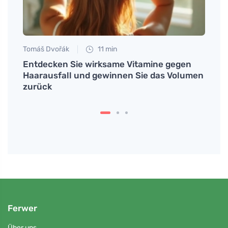
Tomáš Dvořák
11 min
Petr N
en ist
Entdecken Sie wirksame Vitamine gegen
# Wie
gnale
Haarausfall und gewinnen Sie das Volumen
unter
zurück
Ferwer
Über uns