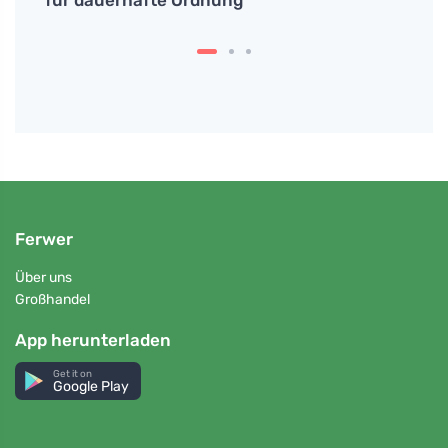
für dauerhafte Ordnung
Energ
Ferwer
Über uns
Großhandel
App herunterladen
Get it on
Google Play