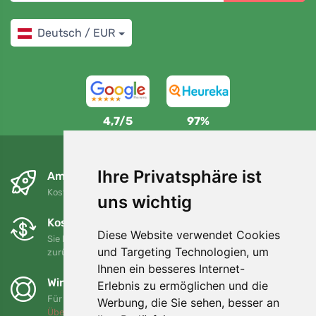
Deutsch / EUR
4,7/5
97%
Ihre Privatsphäre ist
Am nächsten Tag und kostenlos
Kostenloser Versand für Bestellungen über 80 EUR
uns wichtig
Kostenloser Umtausch und Rückgabe
Diese Website verwendet Cookies
Sie können Ihre Bestellung jederzeit innerhalb von 90 Tagen
und Targeting Technologien, um
zurückgeben oder umtauschen.
Ihnen ein besseres Internet-
Wir unterstützen Trees.org
Erlebnis zu ermöglichen und die
Für jede Bestellung pflanzen wir einen Baum! Mehr lesen
Werbung, die Sie sehen, besser an
Über uns
.