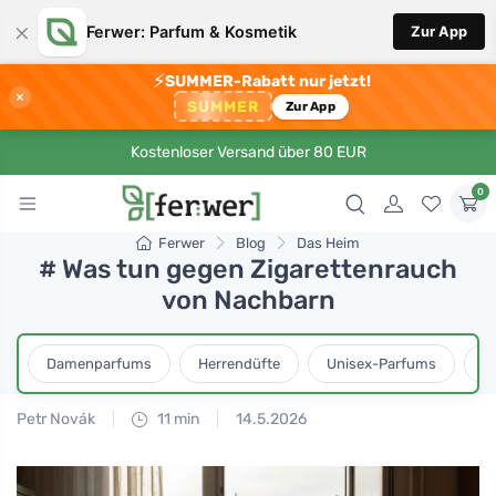
×
Ferwer: Parfum & Kosmetik
Zur App
⚡
SUMMER-Rabatt nur jetzt!
×
SUMMER
Zur App
Kostenloser Versand über 80 EUR
0
Ferwer
Blog
Das Heim
# Was tun gegen Zigarettenrauch
von Nachbarn
Damenparfums
Herrendüfte
Unisex-Parfums
D
Petr Novák
11 min
14.5.2026