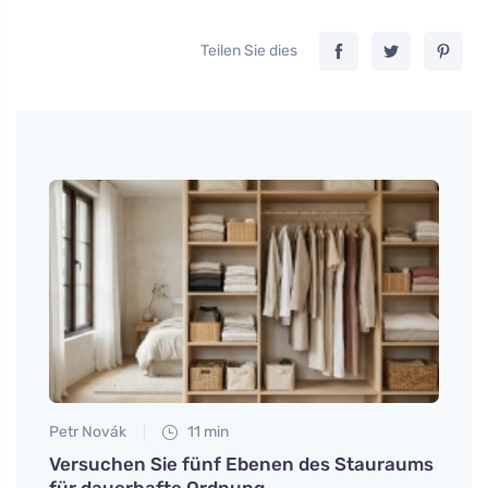
Teilen Sie dies
Petr Novák
11 min
Petr N
lts
Versuchen Sie fünf Ebenen des Stauraums
Häufi