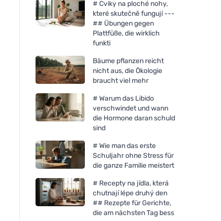
# Cviky na ploché nohy,
které skutečně fungují ---
## Übungen gegen
Plattfüße, die wirklich
funkti
Bäume pflanzen reicht
nicht aus, die Ökologie
braucht viel mehr
# Warum das Libido
verschwindet und wann
die Hormone daran schuld
sind
# Wie man das erste
Schuljahr ohne Stress für
Urtekram Baby-
Incognito Duftstäb
die ganze Familie meistert
Schonwaschemulsion 250ml
Zitronengras (10 Stü
BIO, VEG
riecht nicht nach
# Recepty na jídla, která
schwierigen Insekt
chutnají lépe druhý den
## Rezepte für Gerichte,
die am nächsten Tag bess