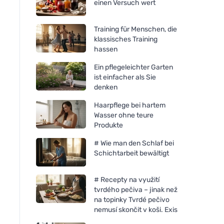
einen Versuch wert
Training für Menschen, die
klassisches Training
hassen
Ein pflegeleichter Garten
ist einfacher als Sie
denken
Haarpflege bei hartem
Wasser ohne teure
Produkte
# Wie man den Schlaf bei
Schichtarbeit bewältigt
# Recepty na využití
tvrdého pečiva – jinak než
na topinky Tvrdé pečivo
nemusí skončit v koši. Exis