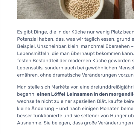
Es gibt Dinge, die in der Küche nur wenig Platz be
Potenzial haben, das, was wir täglich essen, grund
Beispiel. Unscheinbar, klein, manchmal übersehen –
Lebensmitteln, die man überhaupt bekommen kann. K
festen Bestandteil der modernen Küche geworden s
Lebensstils, sondern auch bei gewöhnlichen Mensch
ernähren, ohne dramatische Veränderungen vorzu
Man stelle sich Markéta vor, eine dreiunddreißigjäh
begann,
einen Löffel Leinsamen in den morgendli
wechselte nicht zu einer speziellen Diät, kaufte ke
kleine Änderung – und nach einigen Monaten bemerk
besser funktionierte und sie seltener von Hunger ü
Ausnahme. Sie belegen, dass große Veränderungen 