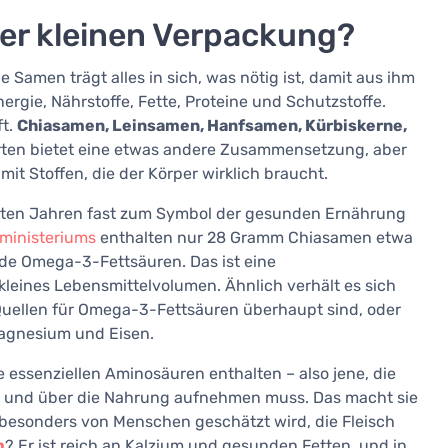
iner kleinen Verpackung?
 Samen trägt alles in sich, was nötig ist, damit aus ihm
rgie, Nährstoffe, Fette, Proteine und Schutzstoffe.
ft.
Chiasamen, Leinsamen, Hanfsamen, Kürbiskerne,
orten bietet eine etwas andere Zusammensetzung, aber
it Stoffen, die der Körper wirklich braucht.
tzten Jahren fast zum Symbol der gesunden Ernährung
ministeriums
enthalten nur 28 Gramm Chiasamen etwa
de Omega-3-Fettsäuren. Das ist eine
leines Lebensmittelvolumen. Ähnlich verhält es sich
 Quellen für Omega-3-Fettsäuren überhaupt sind, oder
Magnesium und Eisen.
e essenziellen Aminosäuren enthalten – also jene, die
nn und über die Nahrung aufnehmen muss. Das macht sie
ie besonders von Menschen geschätzt wird, die Fleisch
m
? Er ist reich an Kalzium und gesunden Fetten, und in