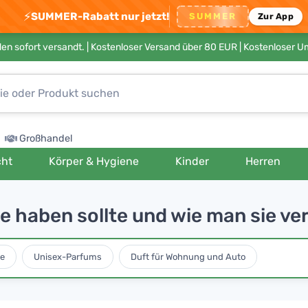
⚡
SUMMER-Rabatt nur jetzt!
SUMMER
Zur App
en sofort versandt. |
Kostenloser Versand über 80 EUR
| Kostenloser 
Großhandel
cht
Körper & Hygiene
Kinder
Herren
 haben sollte und wie man sie v
e
Unisex-Parfums
Duft für Wohnung und Auto