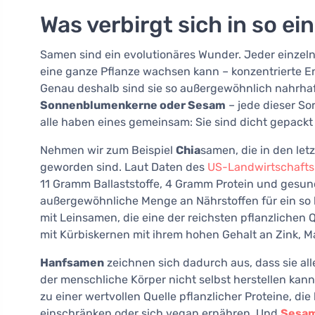
Was verbirgt sich in so e
Samen sind ein evolutionäres Wunder. Jeder einzelne
eine ganze Pflanze wachsen kann – konzentrierte Ene
Genau deshalb sind sie so außergewöhnlich nahrha
Sonnenblumenkerne oder Sesam
– jede dieser S
alle haben eines gemeinsam: Sie sind dicht gepackt m
Nehmen wir zum Beispiel
Chia
samen, die in den le
geworden sind. Laut Daten des
US-Landwirtschafts
11 Gramm Ballaststoffe, 4 Gramm Protein und gesun
außergewöhnliche Menge an Nährstoffen für ein so k
mit Leinsamen, die eine der reichsten pflanzlichen
mit Kürbiskernen mit ihrem hohen Gehalt an Zink, 
Hanfsamen
zeichnen sich dadurch aus, dass sie all
der menschliche Körper nicht selbst herstellen ka
zu einer wertvollen Quelle pflanzlicher Proteine, d
einschränken oder sich vegan ernähren. Und
Sesa