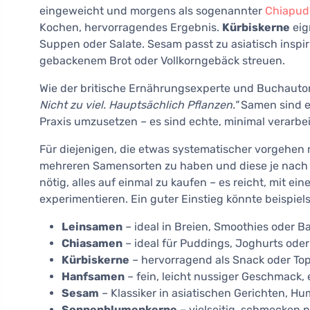
eingeweicht und morgens als sogenannter
Chiapud
Kochen, hervorragendes Ergebnis.
Kürbiskerne
eig
Suppen oder Salate. Sesam passt zu asiatisch inspir
gebackenem Brot oder Vollkorngebäck streuen.
Wie der britische Ernährungsexperte und Buchautor
Nicht zu viel. Hauptsächlich Pflanzen."
Samen sind ei
Praxis umzusetzen – es sind echte, minimal verarbei
Für diejenigen, die etwas systematischer vorgehen 
mehreren Samensorten zu haben und diese je nach 
nötig, alles auf einmal zu kaufen – es reicht, mit ei
experimentieren. Ein guter Einstieg könnte beispie
Leinsamen
– ideal in Breien, Smoothies oder
Chiasamen
– ideal für Puddings, Joghurts oder
Kürbiskerne
– hervorragend als Snack oder To
Hanfsamen
– fein, leicht nussiger Geschmack,
Sesam
– Klassiker in asiatischen Gerichten, 
Sonnenblumenkerne
– vielseitig, schmecken 