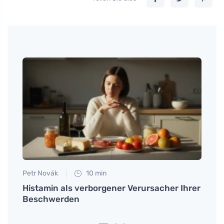
Petr Novák
10 min
Petr N
Histamin als verborgener Verursacher Ihrer
Schwa
Beschwerden
Supe
gewi