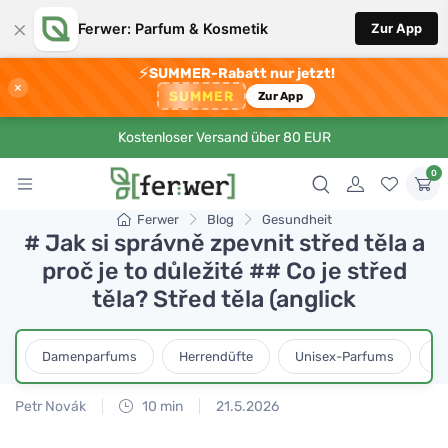
×
Ferwer: Parfum & Kosmetik
Zur App
⚡
SUMMER-Rabatt nur jetzt!
×
SUMMER
Zur App
Kostenloser Versand über 80 EUR
0
Ferwer
Blog
Gesundheit
# Jak si správně zpevnit střed těla a
proč je to důležité ## Co je střed
těla? Střed těla (anglick
Damenparfums
Herrendüfte
Unisex-Parfums
D
Petr Novák
10 min
21.5.2026