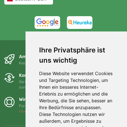
4,7/5
97%
Ihre Privatsphäre ist
Am nächsten Tag und kostenlos
uns wichtig
Kostenloser Versand für Bestellungen über 80 EUR
Diese Website verwendet Cookies
Kostenloser Umtausch und Rückgabe
und Targeting Technologien, um
Sie können Ihre Bestellung jederzeit innerhalb von 90 Tagen
Ihnen ein besseres Internet-
zurückgeben oder umtauschen.
Erlebnis zu ermöglichen und die
Wir unterstützen Trees.org
Werbung, die Sie sehen, besser an
Für jede Bestellung pflanzen wir einen Baum! Mehr lesen
Ihre Bedürfnisse anzupassen.
Über uns
.
Diese Technologien nutzen wir
außerdem, um Ergebnisse zu