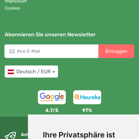
Impressum
Cookies
Abonnieren Sie unseren Newsletter
Einloggen
Deutsch / EUR
4,7/5
97%
Ihre Privatsphäre ist
Am nächsten Tag und kostenlos