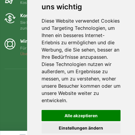
Kostenloser Versand für Bestellungen über 80 EUR
uns wichtig
Kostenloser Umtausch und Rückgabe
Diese Website verwendet Cookies
Sie können Ihre Bestellung jederzeit innerhalb von 90 Tagen
und Targeting Technologien, um
zurückgeben oder umtauschen.
Ihnen ein besseres Internet-
Wir unterstützen Trees.org
Erlebnis zu ermöglichen und die
Für jede Bestellung pflanzen wir einen Baum! Mehr lesen
Werbung, die Sie sehen, besser an
Über uns
.
Ihre Bedürfnisse anzupassen.
Diese Technologien nutzen wir
außerdem, um Ergebnisse zu
messen, um zu verstehen, woher
unsere Besucher kommen oder um
unsere Website weiter zu
entwickeln.
Alle akzeptieren
Einstellungen ändern