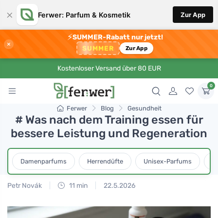
×
Ferwer: Parfum & Kosmetik
Zur App
⚡
SUMMER-Rabatt nur jetzt!
×
SUMMER
Zur App
Kostenloser Versand über 80 EUR
0
Ferwer
Blog
Gesundheit
# Was nach dem Training essen für
bessere Leistung und Regeneration
Damenparfums
Herrendüfte
Unisex-Parfums
D
Petr Novák
11 min
22.5.2026