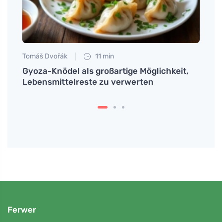
Tomáš Dvořák
11 min
Petr N
Gyoza-Knödel als großartige Möglichkeit,
Wie m
Lebensmittelreste zu verwerten
damit
Entl
Ferwer