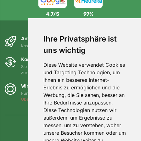
4,7/5
97%
Ihre Privatsphäre ist
Am nächsten Tag und kostenlos
Kostenloser Versand für Bestellungen über 80 EUR
uns wichtig
Kostenloser Umtausch und Rückgabe
Diese Website verwendet Cookies
Sie können Ihre Bestellung jederzeit innerhalb von 90 Tagen
und Targeting Technologien, um
zurückgeben oder umtauschen.
Ihnen ein besseres Internet-
Wir unterstützen Trees.org
Erlebnis zu ermöglichen und die
Für jede Bestellung pflanzen wir einen Baum! Mehr lesen
Werbung, die Sie sehen, besser an
Über uns
.
Ihre Bedürfnisse anzupassen.
Diese Technologien nutzen wir
außerdem, um Ergebnisse zu
messen, um zu verstehen, woher
unsere Besucher kommen oder um
unsere Website weiter zu