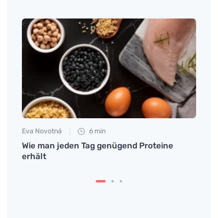
Eva Novotná
6 min
Petr N
ose
Wie man jeden Tag genügend Proteine
Harn
erhält
auf n