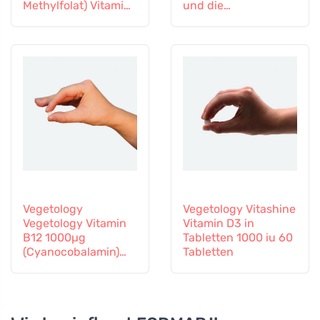
Methylfolat) Vitamin
und die
B12 und Zink, 60
Mikrozirkulation
Kapseln
Vegetology
Vegetology Vitashine
Vegetology Vitamin
Vitamin D3 in
B12 1000µg
Tabletten 1000 iu 60
(Cyanocobalamin)
Tabletten
allmähliche
Freisetzung 60
Tabletten