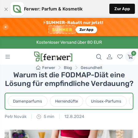
×
Ferwer: Parfum & Kosmetik
Zur App
⚡
SUMMER-Rabatt nur jetzt!
×
SUMMER
Zur App
Kostenloser Versand über 80 EUR
0
Ferwer
Blog
Gesundheit
Warum ist die FODMAP-Diät eine
Lösung für empfindliche Verdauung?
Damenparfums
Herrendüfte
Unisex-Parfums
D
Petr Novák
5 min
12.8.2024