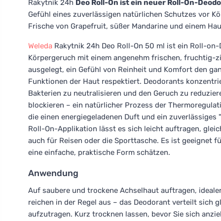
Rakytnik 24h
Deo Roll-On ist ein neuer Roll-On-Deod
Gefühl eines zuverlässigen natürlichen Schutzes vor Kö
Frische von Grapefruit, süßer Mandarine und einem H
Weleda
Rakytnik 24h Deo Roll-On 50 ml ist ein Roll-on
Körpergeruch mit einem angenehm frischen, fruchtig-zit
ausgelegt, ein Gefühl von Reinheit und Komfort den ga
Funktionen der Haut respektiert. Deodorants konzentri
Bakterien zu neutralisieren und den Geruch zu reduzie
blockieren – ein natürlicher Prozess der Thermoregulati
die einen energiegeladenen Duft und ein zuverlässiges
Roll-On-Applikation lässt es sich leicht auftragen, glei
auch für Reisen oder die Sporttasche. Es ist geeignet 
eine einfache, praktische Form schätzen.
Anwendung
Auf saubere und trockene Achselhaut auftragen, ideale
reichen in der Regel aus – das Deodorant verteilt sich 
aufzutragen. Kurz trocknen lassen, bevor Sie sich anzie