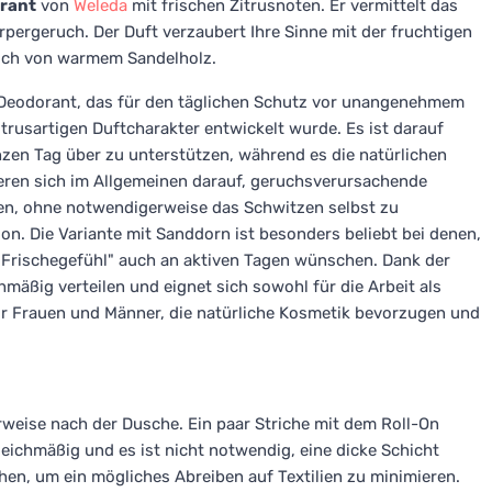
orant
von
Weleda
mit frischen Zitrusnoten. Er vermittelt das
rpergeruch. Der Duft verzaubert Ihre Sinne mit der fruchtigen
auch von warmem Sandelholz.
-Deodorant, das für den täglichen Schutz vor unangenehmem
rusartigen Duftcharakter entwickelt wurde. Es ist darauf
nzen Tag über zu unterstützen, während es die natürlichen
eren sich im Allgemeinen darauf, geruchsverursachende
ren, ohne notwendigerweise das Schwitzen selbst zu
on. Die Variante mit Sanddorn ist besonders beliebt bei denen,
 "Frischegefühl" auch an aktiven Tagen wünschen. Dank der
chmäßig verteilen und eignet sich sowohl für die Arbeit als
für Frauen und Männer, die natürliche Kosmetik bevorzugen und
rweise nach der Dusche. Ein paar Striche mit dem Roll-On
gleichmäßig und es ist nicht notwendig, eine dicke Schicht
hen, um ein mögliches Abreiben auf Textilien zu minimieren.