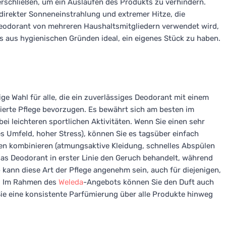
erschließen, um ein Auslaufen des Produkts zu verhindern.
direkter Sonneneinstrahlung und extremer Hitze, die
eodorant von mehreren Haushaltsmitgliedern verwendet wird,
es aus hygienischen Gründen ideal, ein eigenes Stück zu haben.
ge Wahl für alle, die ein zuverlässiges Deodorant mit einem
tierte Pflege bevorzugen. Es bewährt sich am besten im
bei leichteren sportlichen Aktivitäten. Wenn Sie einen sehr
es Umfeld, hoher Stress), können Sie es tagsüber einfach
n kombinieren (atmungsaktive Kleidung, schnelles Abspülen
das Deodorant in erster Linie den Geruch behandelt, während
 kann diese Art der Pflege angenehm sein, auch für diejenigen,
n. Im Rahmen des
Weleda
-Angebots können Sie den Duft auch
e eine konsistente Parfümierung über alle Produkte hinweg