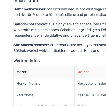
Inhaltsstoffe:
Hamameliswasser
hat erfrischende, leicht adstringie
perfekt für Produkte für empfindliche und problematis
Sanddornöl
stammt aus biodynamisch angebauten Pflanz
Wirkstoffe mit einem hohen Gehalt an ungesättigten Fe
regenerierende, antioxidative und pflegende Eigenschaf
Süßholzwurzelextrakt
enthält Salze der Glycyrrhizins
Süßholzwurzel wirkt antibakteriell auf der Haut und hilft
Weitere Infos
Marke
Weleda
Herkunftsland:
Hergestellt in de
Zertifikate:
NaTrue, UEBT Cer