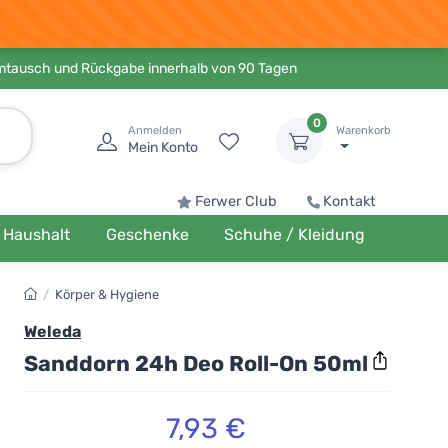
Umtausch und Rückgabe innerhalb von 90 Tagen
0
Anmelden
Warenkorb
Mein Konto
Ferwer Club
Kontakt
Haushalt
Geschenke
Schuhe / Kleidung
/
Körper & Hygiene
Weleda
Sanddorn 24h Deo Roll-On 50ml
7,93 €