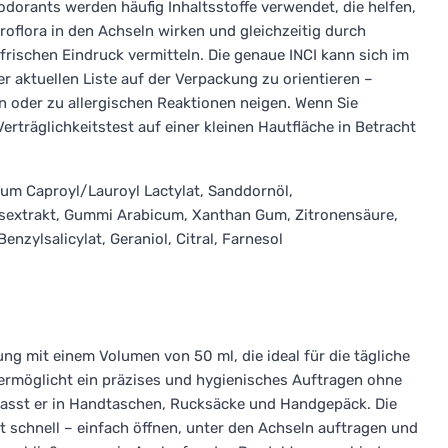
eodorants werden häufig Inhaltsstoffe verwendet, die helfen,
roflora in den Achseln wirken und gleichzeitig durch
frischen Eindruck vermitteln. Die genaue INCI kann sich im
er aktuellen Liste auf der Verpackung zu orientieren –
 oder zu allergischen Reaktionen neigen. Wenn Sie
Verträglichkeitstest auf einer kleinen Hautfläche in Betracht
rium Caproyl/Lauroyl Lactylat, Sanddornöl,
sextrakt, Gummi Arabicum, Xanthan Gum, Zitronensäure,
enzylsalicylat, Geraniol, Citral, Farnesol
ng mit einem Volumen von 50 ml, die ideal für die tägliche
ermöglicht ein präzises und hygienisches Auftragen ohne
sst er in Handtaschen, Rucksäcke und Handgepäck. Die
 schnell – einfach öffnen, unter den Achseln auftragen und