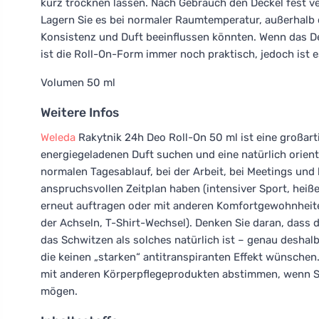
kurz trocknen lassen. Nach Gebrauch den Deckel fest v
Lagern Sie es bei normaler Raumtemperatur, außerhalb 
Konsistenz und Duft beeinflussen könnten. Wenn das D
ist die Roll-On-Form immer noch praktisch, jedoch ist 
Volumen 50 ml
Weitere Infos
Weleda
Rakytnik 24h Deo Roll-On 50 ml ist eine großarti
energiegeladenen Duft suchen und eine natürlich orien
normalen Tagesablauf, bei der Arbeit, bei Meetings und 
anspruchsvollen Zeitplan haben (intensiver Sport, heiß
erneut auftragen oder mit anderen Komfortgewohnheite
der Achseln, T-Shirt-Wechsel). Denken Sie daran, dass 
das Schwitzen als solches natürlich ist – genau deshalb
die keinen „starken“ antitranspiranten Effekt wünsche
mit anderen Körperpflegeprodukten abstimmen, wenn Si
mögen.