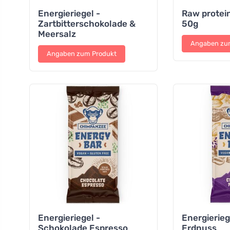
Energieriegel -
Raw protei
Zartbitterschokolade &
50g
Meersalz
Angaben zu
Angaben zum Produkt
Energieriegel -
Energierieg
Schokolade Espresso
Erdnuss