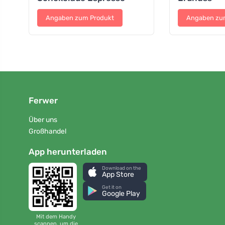
Angaben zum Produkt
Angaben zu
Ferwer
Über uns
Großhandel
App herunterladen
Download on the
App Store
Get it on
Google Play
Mit dem Handy
scannen, um die