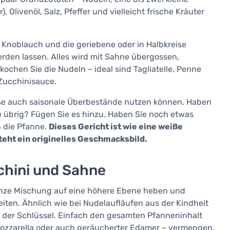
), Olivenöl, Salz, Pfeffer und vielleicht frische Kräuter
n Knoblauch und die geriebene oder in Halbkreise
erden lassen. Alles wird mit Sahne übergossen,
chen Sie die Nudeln – ideal sind Tagliatelle, Penne
 Zucchinisauce.
ise auch saisonale Überbestände nutzen können. Haben
e übrig? Fügen Sie es hinzu. Haben Sie noch etwas
n die Pfanne.
Dieses Gericht ist wie eine weiße
teht ein originelles Geschmacksbild.
chini und Sahne
anze Mischung auf eine höhere Ebene heben und
ten. Ähnlich wie bei Nudelaufläufen aus der Kindheit
e der Schlüssel. Einfach den gesamten Pfanneninhalt
Mozzarella oder auch geräucherter Edamer – vermengen,