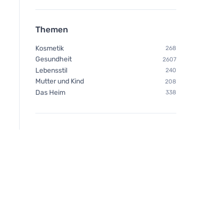
Neobotanics Lipo C mit
Vegetology Opti3 
Sanddorn (60 Kapseln) -
EPA & DHA mit Vita
Themen
hochwirksame Form
Kapseln
Kosmetik
268
Gesundheit
2607
Lebensstil
240
Mutter und Kind
208
Das Heim
338