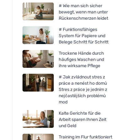
# Wie man sich sicher
bewegt, wenn man unter
Rückenschmerzen leidet
# Funktionsfähiges
System für Papiere und
Belege Schritt für Schritt
Trockene Hände durch
häufiges Waschen und
ihre wirksame Pflege
# Jak zvládnout stres z
práce a nenést ho domů
Stres z práce je jedním z
nejčastějších problémů
mod
Kalte Gerichte für die
Arbeit sparen Ihnen Zeit
und Geld
Training im Flur funktioniert