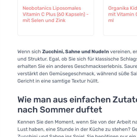
Neobotanics Liposomales
Organika Kid
Vitamin C Plus (60 Kapseln) -
mit Vitamin 
mit Selen und Zink
ml
Wenn sich
Zucchini, Sahne und Nudeln
vereinen, en
und Struktur. Egal, ob Sie sich für klassische Schla
erhalten Sie ein anderes Geschmackserlebnis. Saure
verstärkt den Gemüsegeschmack, während süße Sahn
Gericht in eine samtige Textur hüllt.
Wie man aus einfachen Zutate
nach Sommer duftet
Kennen Sie den Moment, wenn Sie von der Arbeit n
Lust haben, eine Stunde in der Küche zu stehen?
Zucchini und Sahne ins Spiel. Sie benötigen nur ein