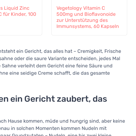
s Liquid Zinc
Vegetology Vitamin C
C für Kinder, 100
500mg und Bioflavonoide
zur Unterstützung des
Immunsystems, 60 Kapseln
tsteht ein Gericht, das alles hat – Cremigkeit, Frische
gsahne oder die saure Variante entscheiden, jedes Mal
 Sahne verleiht dem Gericht eine feine Säure und
e eine seidige Creme schafft, die das gesamte
n ein Gericht zaubert, das
ach Hause kommen, müde und hungrig sind, aber keine
 Genau in solchen Momenten kommen Nudeln mit
 paar Grundzutaten – Nudeln, eine bis zwei kleine