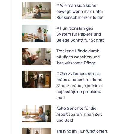
# Wie man sich sicher
bewegt, wenn man unter
Rückenschmerzen leidet
# Funktionsfähiges
System für Papiere und
Belege Schritt für Schritt
Trockene Hände durch
häufiges Waschen und
ihre wirksame Pflege
# Jak zvládnout stres z
práce a nenést ho domů
Stres z práce je jedním z
nejčastějších problémů
mod
Kalte Gerichte für die
Arbeit sparen Ihnen Zeit
und Geld
Training im Flur funktioniert