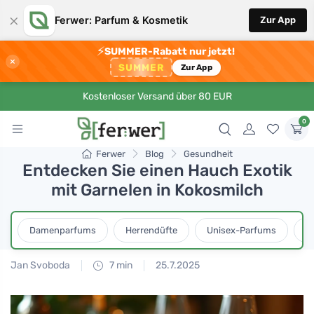
×
Ferwer: Parfum & Kosmetik
Zur App
⚡
SUMMER-Rabatt nur jetzt!
×
SUMMER
Zur App
Kostenloser Versand über 80 EUR
0
Ferwer
Blog
Gesundheit
Entdecken Sie einen Hauch Exotik
mit Garnelen in Kokosmilch
Damenparfums
Herrendüfte
Unisex-Parfums
D
Jan Svoboda
7 min
25.7.2025