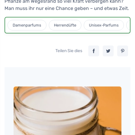
Pflanze am Wegesrand so viel Kraft verbergen kann?
Man muss ihr nur eine Chance geben – und etwas Zeit.
Damenparfums
Herrendüfte
Unisex-Parfums
D
Teilen Sie dies