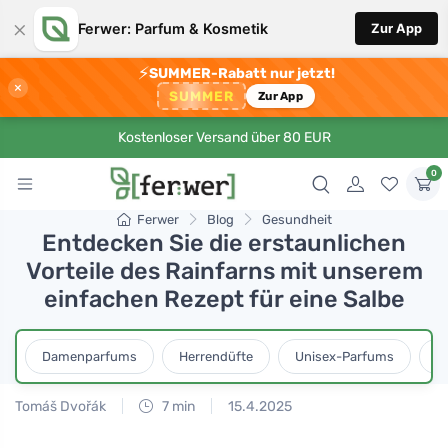
×
Ferwer: Parfum & Kosmetik
Zur App
⚡
SUMMER-Rabatt nur jetzt!
×
SUMMER
Zur App
Kostenloser Versand über 80 EUR
0
Ferwer
Blog
Gesundheit
Entdecken Sie die erstaunlichen
Vorteile des Rainfarns mit unserem
einfachen Rezept für eine Salbe
Damenparfums
Herrendüfte
Unisex-Parfums
D
Tomáš Dvořák
7 min
15.4.2025