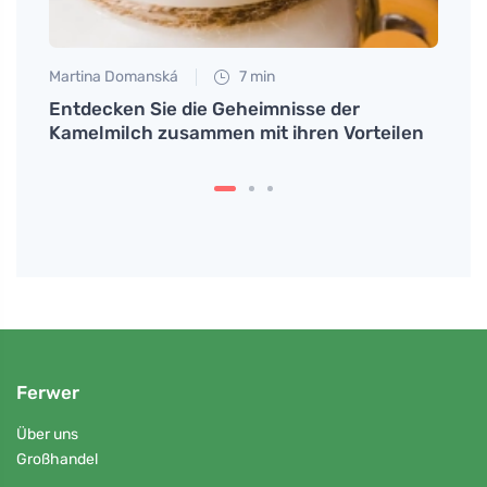
Martina Domanská
7 min
Eva No
 der
Entdecken Sie die Geheimnisse der
Schüt
gen?
Kamelmilch zusammen mit ihren Vorteilen
Train
warne
Ferwer
Über uns
Großhandel