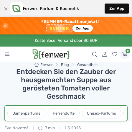
×
Ferwer: Parfum & Kosmetik
Zur App
⚡
SUMMER-Rabatt nur jetzt!
×
SUMMER
Zur App
Kostenloser Versand über 80 EUR
0
Ferwer
Blog
Gesundheit
Entdecken Sie den Zauber der
hausgemachten Suppe aus
gerösteten Tomaten voller
Geschmack
Damenparfums
Herrendüfte
Unisex-Parfums
D
Eva Novotná
7 min
1.5.2025