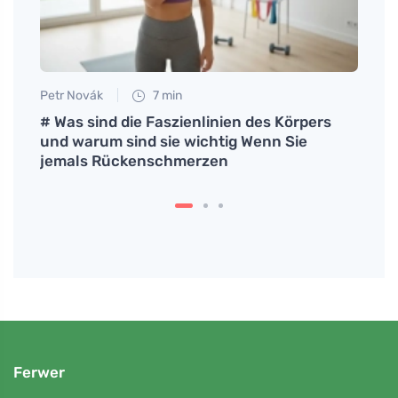
Petr Novák
7 min
Petr N
chen
# Was sind die Faszienlinien des Körpers
Pfeff
und warum sind sie wichtig Wenn Sie
lind
jemals Rückenschmerzen
Esse
Ferwer