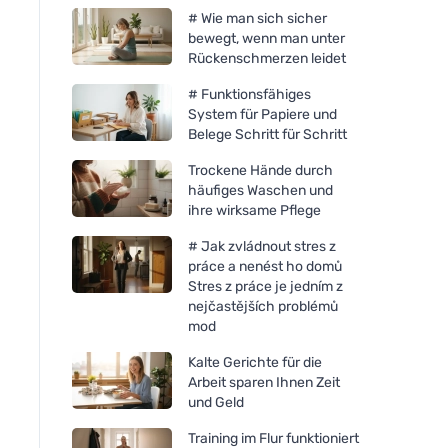
# Wie man sich sicher
bewegt, wenn man unter
Rückenschmerzen leidet
# Funktionsfähiges
System für Papiere und
Belege Schritt für Schritt
Trockene Hände durch
häufiges Waschen und
ihre wirksame Pflege
# Jak zvládnout stres z
práce a nenést ho domů
Stres z práce je jedním z
nejčastějších problémů
mod
Kalte Gerichte für die
Arbeit sparen Ihnen Zeit
und Geld
Training im Flur funktioniert