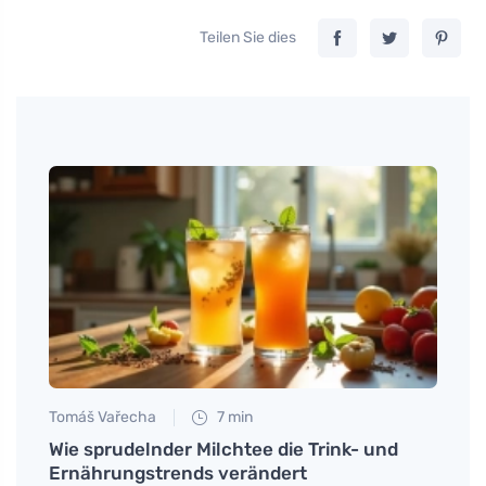
Teilen Sie dies
Tomáš Vařecha
7 min
Martin
er
Wie sprudelnder Milchtee die Trink- und
Entde
til?
Ernährungstrends verändert
gesch