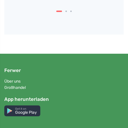
das K
Ferwer
Über uns
Großhandel
App herunterladen
Get it on
Google Play