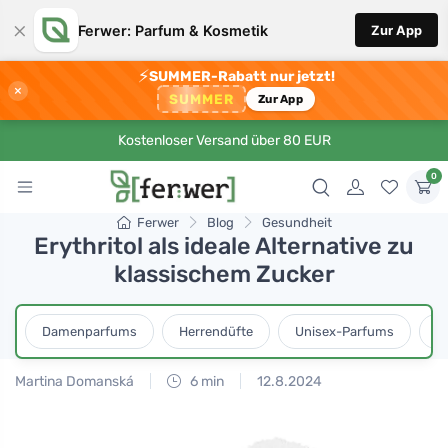
×
Ferwer: Parfum & Kosmetik
Zur App
⚡
SUMMER-Rabatt nur jetzt!
×
SUMMER
Zur App
Kostenloser Versand über 80 EUR
0
Ferwer
Blog
Gesundheit
Erythritol als ideale Alternative zu
klassischem Zucker
Damenparfums
Herrendüfte
Unisex-Parfums
D
Martina Domanská
6 min
12.8.2024