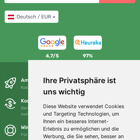
Deutsch / EUR
4,7/5
97%
Ihre Privatsphäre ist
Am nächsten Tag und kostenlos
Kostenloser Versand für Bestellungen über 80 EUR
uns wichtig
Kostenloser Umtausch und Rückgabe
Diese Website verwendet Cookies
Sie können Ihre Bestellung jederzeit innerhalb von 90 Tagen
und Targeting Technologien, um
zurückgeben oder umtauschen.
Ihnen ein besseres Internet-
Wir unterstützen Trees.org
Erlebnis zu ermöglichen und die
Für jede Bestellung pflanzen wir einen Baum! Mehr lesen
Werbung, die Sie sehen, besser an