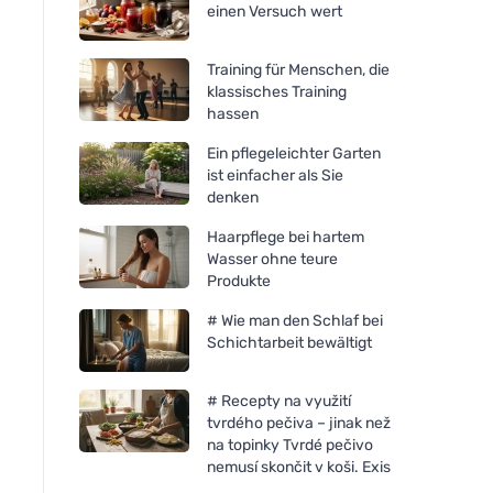
einen Versuch wert
Training für Menschen, die
klassisches Training
hassen
Ein pflegeleichter Garten
ist einfacher als Sie
denken
Haarpflege bei hartem
Wasser ohne teure
Produkte
# Wie man den Schlaf bei
Schichtarbeit bewältigt
# Recepty na využití
Rozvoněno Duftkerze - Im
Rozvoněno Duftkerz
tvrdého pečiva – jinak než
Reich der Träume (130 ml) -
Weihnachtswunder (
na topinky Tvrdé pečivo
mit beruhigendem Lavendel
- mit Lebkuchenge
nemusí skončit v koši. Exis