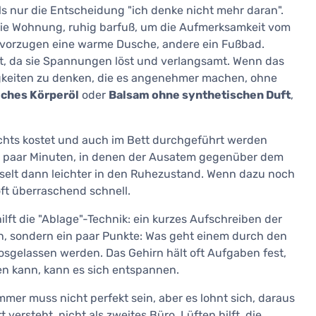
ls nur die Entscheidung "ich denke nicht mehr daran".
ie Wohnung, ruhig barfuß, um die Aufmerksamkeit vom
evorzugen eine warme Dusche, andere ein Fußbad.
eit, da sie Spannungen löst und verlangsamt. Wenn das
einigkeiten zu denken, die es angenehmer machen, ohne
iches Körperöl
oder
Balsam ohne synthetischen Duft
,
ichts kostet und auch im Bett durchgeführt werden
in paar Minuten, in denen der Ausatem gegenüber dem
selt dann leichter in den Ruhezustand. Wenn dazu noch
oft überraschend schnell.
hilft die "Ablage"-Technik: ein kurzes Aufschreiben der
n, sondern ein paar Punkte: Was geht einem durch den
sgelassen werden. Das Gehirn hält oft Aufgaben fest,
en kann, kann es sich entspannen.
er muss nicht perfekt sein, aber es lohnt sich, daraus
versteht, nicht als zweites Büro. Lüften hilft, die