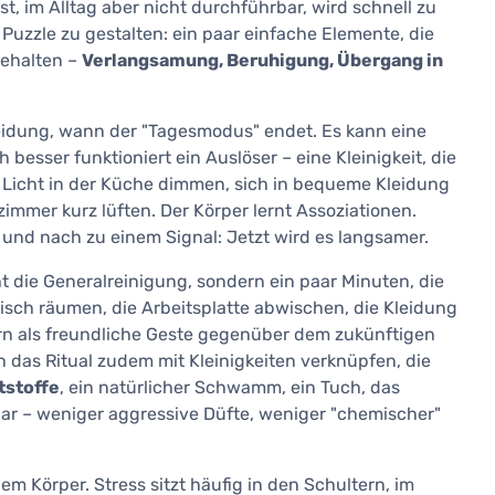
t, im Alltag aber nicht durchführbar, wird schnell zu
n Puzzle zu gestalten: ein paar einfache Elemente, die
behalten –
Verlangsamung, Beruhigung, Übergang in
eidung, wann der "Tagesmodus" endet. Es kann eine
h besser funktioniert ein Auslöser – eine Kleinigkeit, die
 Licht in der Küche dimmen, sich in bequeme Kleidung
immer kurz lüften. Der Körper lernt Assoziationen.
 und nach zu einem Signal: Jetzt wird es langsamer.
ht die Generalreinigung, sondern ein paar Minuten, die
sch räumen, die Arbeitsplatte abwischen, die Kleidung
dern als freundliche Geste gegenüber dem zukünftigen
h das Ritual zudem mit Kleinigkeiten verknüpfen, die
tstoffe
, ein natürlicher Schwamm, ein Tuch, das
ürbar – weniger aggressive Düfte, weniger "chemischer"
m Körper. Stress sitzt häufig in den Schultern, im