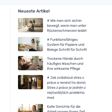
Neueste Artikel
# Wie man sich sicher
bewegt, wenn man unter
Rückenschmerzen leidet
# Funktionsfähiges
System für Papiere und
Belege Schritt für Schritt
Trockene Hände durch
häufiges Waschen und
ihre wirksame Pflege
# Jak zvládnout stres z
práce a nenést ho domů
Stres z práce je jedním z
nejčastějších problémů
mod
Kalte Gerichte für die
Arbeit sparen Ihnen Zeit