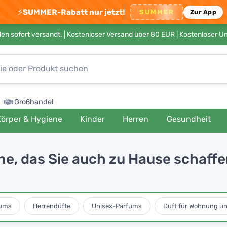
⚡
SUMMER-Rabatt nur jetzt!
SUMMER
Zur App
en sofort versandt. |
Kostenloser Versand über 80 EUR
| Kostenloser 
Großhandel
örper & Hygiene
Kinder
Herren
Gesundheit
uhe, das Sie auch zu Hause schaff
ums
Herrendüfte
Unisex-Parfums
Duft für Wohnung u