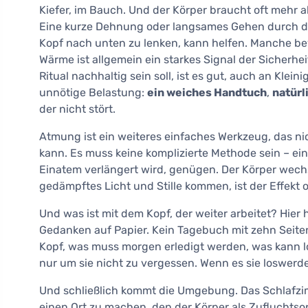
Kiefer, im Bauch. Und der Körper braucht oft mehr a
Eine kurze Dehnung oder langsames Gehen durch d
Kopf nach unten zu lenken, kann helfen. Manche b
Wärme ist allgemein ein starkes Signal der Sicherh
Ritual nachhaltig sein soll, ist es gut, auch an Kl
unnötige Belastung:
ein weiches Handtuch
,
natürl
der nicht stört.
Atmung ist ein weiteres einfaches Werkzeug, das n
kann. Es muss keine komplizierte Methode sein – e
Einatem verlängert wird, genügen. Der Körper wech
gedämpftes Licht und Stille kommen, ist der Effekt 
Und was ist mit dem Kopf, der weiter arbeitet? Hier 
Gedanken auf Papier. Kein Tagebuch mit zehn Seite
Kopf, was muss morgen erledigt werden, was kann lo
nur um sie nicht zu vergessen. Wenn es sie loswerd
Und schließlich kommt die Umgebung. Das Schlafzimm
einen Ort zu machen, den der Körper als Zufluchtsort 