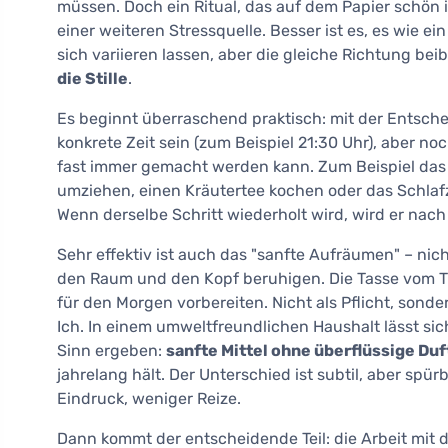
müssen. Doch ein Ritual, das auf dem Papier schön is
einer weiteren Stressquelle. Besser ist es, es wie ei
sich variieren lassen, aber die gleiche Richtung bei
die Stille
.
Es beginnt überraschend praktisch: mit der Entsch
konkrete Zeit sein (zum Beispiel 21:30 Uhr), aber noc
fast immer gemacht werden kann. Zum Beispiel das
umziehen, einen Kräutertee kochen oder das Schlafz
Wenn derselbe Schritt wiederholt wird, wird er nach
Sehr effektiv ist auch das "sanfte Aufräumen" – nic
den Raum und den Kopf beruhigen. Die Tasse vom Ti
für den Morgen vorbereiten. Nicht als Pflicht, son
Ich. In einem umweltfreundlichen Haushalt lässt sic
Sinn ergeben:
sanfte Mittel ohne überflüssige Duf
jahrelang hält. Der Unterschied ist subtil, aber sp
Eindruck, weniger Reize.
Dann kommt der entscheidende Teil: die Arbeit mit de