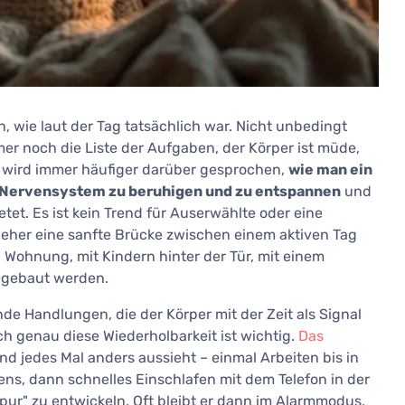
n, wie laut der Tag tatsächlich war. Nicht unbedingt
mer noch die Liste der Aufgaben, der Körper ist müde,
 wird immer häufiger darüber gesprochen,
wie man ein
 Nervensystem zu beruhigen und zu entspannen
und
etet. Es ist kein Trend für Auserwählte oder eine
st eher eine sanfte Brücke zwischen einem aktiven Tag
 Wohnung, mit Kindern hinter der Tür, mit einem
n gebaut werden.
ende Handlungen, die der Körper mit der Zeit als Signal
h genau diese Wiederholbarkeit ist wichtig.
Das
d jedes Mal anders aussieht – einmal Arbeiten bis in
ens, dann schnelles Einschlafen mit dem Telefon in der
pur" zu entwickeln. Oft bleibt er dann im Alarmmodus,