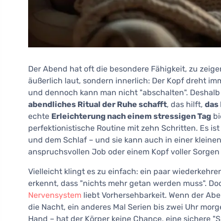
Der Abend hat oft die besondere Fähigkeit, zu zeige
äußerlich laut, sondern innerlich: Der Kopf dreht im
und dennoch kann man nicht "abschalten". Deshalb
abendliches Ritual der Ruhe schafft
, das hilft,
das
echte
Erleichterung nach einem stressigen Tag
bi
perfektionistische Routine mit zehn Schritten. Es i
und dem Schlaf – und sie kann auch in einer kleinen
anspruchsvollen Job oder einem Kopf voller Sorge
Vielleicht klingt es zu einfach: ein paar wiederkehr
erkennt, dass "nichts mehr getan werden muss". Doc
Nervensystem
liebt Vorhersehbarkeit. Wenn der Aben
die Nacht, ein anderes Mal Serien bis zwei Uhr morg
Hand – hat der Körper keine Chance, eine sichere "S