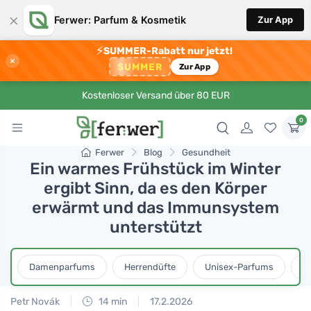
×
Ferwer: Parfum & Kosmetik
Zur App
⚡
SUMMER-Rabatt nur jetzt!
×
SUMMER
Zur App
Kostenloser Versand über 80 EUR
0
Ferwer
Blog
Gesundheit
Ein warmes Frühstück im Winter
ergibt Sinn, da es den Körper
erwärmt und das Immunsystem
unterstützt
Damenparfums
Herrendüfte
Unisex-Parfums
D
Petr Novák
14 min
17.2.2026