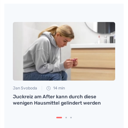
Jan Svoboda
14 min
Anna 
Natur
Juckreiz am After kann durch diese
Das I
wenigen Hausmittel gelindert werden
bewäh