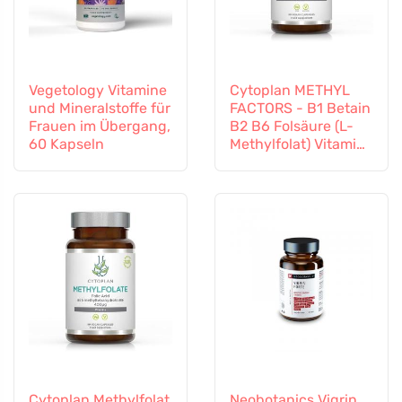
Vegetology Vitamine
Cytoplan METHYL
und Mineralstoffe für
FACTORS - B1 Betain
Frauen im Übergang,
B2 B6 Folsäure (L-
60 Kapseln
Methylfolat) Vitamin
B12 und Zink, 60
Kapseln
Cytoplan Methylfolat
Neobotanics Vigrin