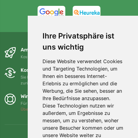
4,7/5
97%
Ihre Privatsphäre ist
uns wichtig
Am nächsten Tag und kostenlos
Kostenloser Versand für Bestellungen über 80 EUR
Diese Website verwendet Cookies
und Targeting Technologien, um
Kostenloser Umtausch und Rückgabe
Ihnen ein besseres Internet-
Sie können Ihre Bestellung jederzeit innerhalb von 90 Tagen
Erlebnis zu ermöglichen und die
zurückgeben oder umtauschen.
Werbung, die Sie sehen, besser an
Wir unterstützen Trees.org
Ihre Bedürfnisse anzupassen.
Für jede Bestellung pflanzen wir einen Baum! Mehr lesen
Diese Technologien nutzen wir
Über uns
.
außerdem, um Ergebnisse zu
messen, um zu verstehen, woher
unsere Besucher kommen oder um
unsere Website weiter zu