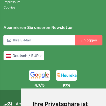
Impressum
Cookies
Abonnieren Sie unseren Newsletter
Einloggen
Deutsch / EUR
4,7/5
97%
Ihre Privatsphäre ist
Am nächsten Tag und kostenlos