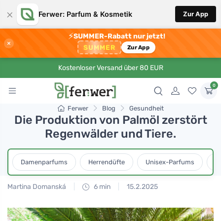
×
Ferwer: Parfum & Kosmetik
Zur App
⚡
SUMMER-Rabatt nur jetzt!
×
SUMMER
Zur App
Kostenloser Versand über 80 EUR
0
Ferwer
Blog
Gesundheit
Die Produktion von Palmöl zerstört
Regenwälder und Tiere.
Damenparfums
Herrendüfte
Unisex-Parfums
D
Martina Domanská
6 min
15.2.2025