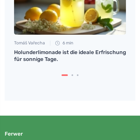
Tomáš Vařecha
6 min
Petr N
Holunderlimonade ist die ideale Erfrischung
Warum
für sonnige Tage.
Körpe
Ferwer