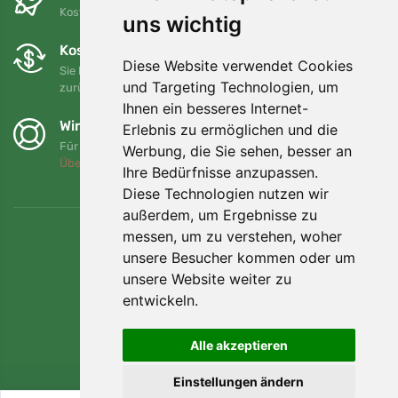
Kostenloser Versand für Bestellungen über 80 EUR
uns wichtig
Kostenloser Umtausch und Rückgabe
Diese Website verwendet Cookies
Sie können Ihre Bestellung jederzeit innerhalb von 90 Tagen
und Targeting Technologien, um
zurückgeben oder umtauschen.
Ihnen ein besseres Internet-
Wir unterstützen Trees.org
Erlebnis zu ermöglichen und die
Für jede Bestellung pflanzen wir einen Baum! Mehr lesen
Werbung, die Sie sehen, besser an
Über uns
.
Ihre Bedürfnisse anzupassen.
Diese Technologien nutzen wir
außerdem, um Ergebnisse zu
messen, um zu verstehen, woher
unsere Besucher kommen oder um
unsere Website weiter zu
entwickeln.
Alle akzeptieren
Einstellungen ändern