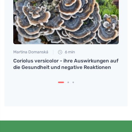
Martina Domanská
6 min
Martin
 von
Coriolus versicolor - ihre Auswirkungen auf
Kefir
die Gesundheit und negative Reaktionen
Frühs