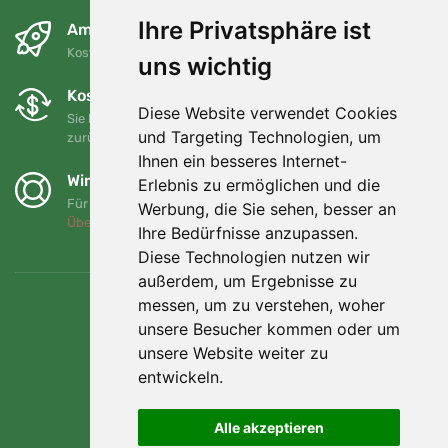
Ihre Privatsphäre ist
Am nächsten Tag und kostenlos
Kostenloser Versand für Bestellungen über 80 EUR
uns wichtig
Kostenloser Umtausch und Rückgabe
Diese Website verwendet Cookies
Sie können Ihre Bestellung jederzeit innerhalb von 90 Tagen
und Targeting Technologien, um
zurückgeben oder umtauschen.
Ihnen ein besseres Internet-
Wir unterstützen Trees.org
Erlebnis zu ermöglichen und die
Für jede Bestellung pflanzen wir einen Baum! Mehr lesen
Werbung, die Sie sehen, besser an
Über uns
.
Ihre Bedürfnisse anzupassen.
Diese Technologien nutzen wir
außerdem, um Ergebnisse zu
messen, um zu verstehen, woher
unsere Besucher kommen oder um
unsere Website weiter zu
entwickeln.
Alle akzeptieren