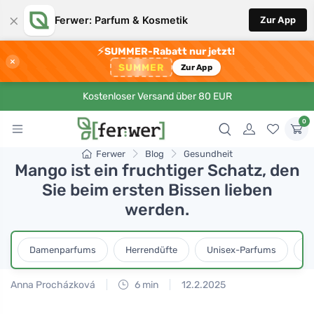
×
Ferwer: Parfum & Kosmetik
Zur App
⚡
SUMMER-Rabatt nur jetzt!
×
SUMMER
Zur App
Kostenloser Versand über 80 EUR
0
Ferwer
Blog
Gesundheit
Mango ist ein fruchtiger Schatz, den
Sie beim ersten Bissen lieben
werden.
Damenparfums
Herrendüfte
Unisex-Parfums
D
Anna Procházková
6 min
12.2.2025