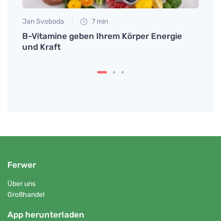
Jan Svoboda
7 min
Petr N
nsame
B-Vitamine geben Ihrem Körper Energie
Wie d
und Kraft
Kind
Ferwer
Über uns
Großhandel
App herunterladen