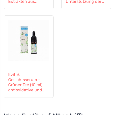
Extrakten aus
Unterstützung der
Vitalpilzen und
Entgiftung und des
Ginseng
Immunsystems
Kvitok
Gesichtsserum -
Grüner Tee (10 ml) -
antioxidative und
entzündungshemme
nde Wirkung