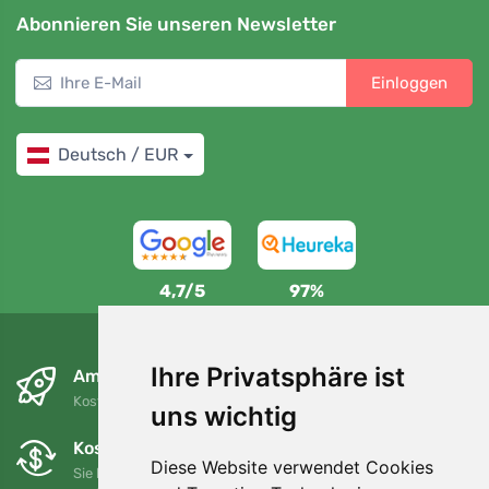
Abonnieren Sie unseren Newsletter
Einloggen
Deutsch / EUR
4,7/5
97%
Ihre Privatsphäre ist
Am nächsten Tag und kostenlos
Kostenloser Versand für Bestellungen über 80 EUR
uns wichtig
Kostenloser Umtausch und Rückgabe
Diese Website verwendet Cookies
Sie können Ihre Bestellung jederzeit innerhalb von 90 Tagen