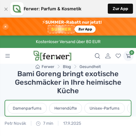
×
Ferwer: Parfum & Kosmetik
Zur App
⚡
SUMMER-Rabatt nur jetzt!
×
SUMMER
Zur App
Kostenloser Versand über 80 EUR
0
Ferwer
Blog
Gesundheit
Bami Goreng bringt exotische
Geschmäcker in Ihre heimische
Küche
Damenparfums
Herrendüfte
Unisex-Parfums
D
Petr Novák
7 min
17.9.2025