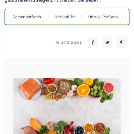
gebratene Nudelgericht werden Sie lieben.
Damenparfums
Herrendüfte
Unisex-Parfums
D
Teilen Sie dies