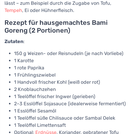
lässt – zum Beispiel durch die Zugabe von Tofu,
Tempeh
, Ei oder Hühnerfleisch.
Rezept für hausgemachtes Bami
Goreng (2 Portionen)
Zutaten
:
150 g Weizen- oder Reisnudeln (je nach Vorliebe)
1 Karotte
1 rote Paprika
1 Frühlingszwiebel
1 Handvoll frischer Kohl (weiß oder rot)
2 Knoblauchzehen
1 Teelöffel frischer Ingwer (gerieben)
2–3 Esslöffel Sojasauce (idealerweise fermentiert)
1 Esslöffel Sesamöl
1 Teelöffel süße Chilisauce oder Sambal Oelek
1 Teelöffel Limettensaft
Optional:
Erdnüsse
, Koriander, gebratener Tofu