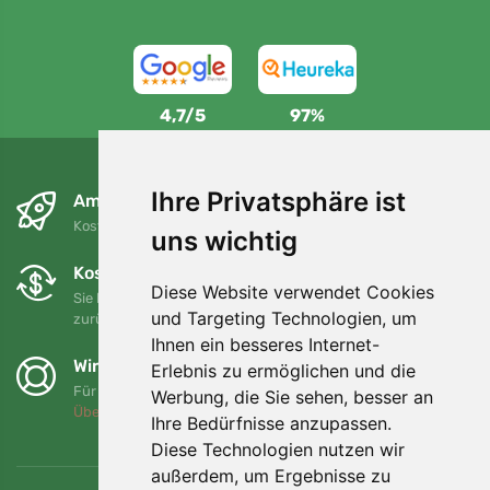
4,7/5
97%
Ihre Privatsphäre ist
Am nächsten Tag und kostenlos
Kostenloser Versand für Bestellungen über 80 EUR
uns wichtig
Kostenloser Umtausch und Rückgabe
Diese Website verwendet Cookies
Sie können Ihre Bestellung jederzeit innerhalb von 90 Tagen
und Targeting Technologien, um
zurückgeben oder umtauschen.
Ihnen ein besseres Internet-
Wir unterstützen Trees.org
Erlebnis zu ermöglichen und die
Für jede Bestellung pflanzen wir einen Baum! Mehr lesen
Werbung, die Sie sehen, besser an
Über uns
.
Ihre Bedürfnisse anzupassen.
Diese Technologien nutzen wir
außerdem, um Ergebnisse zu