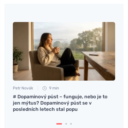
Petr Novák
9 min
Eva No
um
# Dopaminový půst – funguje, nebo je to
Wie m
jen mýtus? Dopaminový půst se v
Gesch
posledních letech stal popu