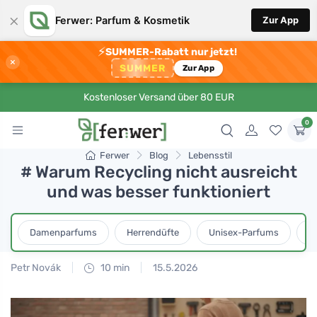
×
Ferwer: Parfum & Kosmetik
Zur App
⚡
SUMMER-Rabatt nur jetzt!
×
SUMMER
Zur App
Kostenloser Versand über 80 EUR
0
Ferwer
Blog
Lebensstil
# Warum Recycling nicht ausreicht
und was besser funktioniert
Damenparfums
Herrendüfte
Unisex-Parfums
D
Petr Novák
10 min
15.5.2026