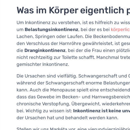
Was im Körper eigentlich 
Um Inkontinenz zu verstehen, ist es hilfreich zu wis
um
Belastungsinkontinenz
, bei der es bei
körperli
Lachen, Springen oder Laufen. Die Beckenbodenmusku
den Verschluss der Harnröhre gewährleistet, ist ge
die
Dranginkontinenz
, bei der die Frau einen plöt
nicht rechtzeitig zur Toilette schafft. Manchmal tr
gemischter Inkontinenz.
Die Ursachen sind vielfältig. Schwangerschaft und
während der Schwangerschaft enorme Belastungen t
kann. Auch die Menopause spielt eine entscheidende
dass das Gewebe im Becken- und Harnwegsbereich an 
chronische Verstopfung, Übergewicht, wiederkehr
bei. Wichtig zu wissen ist:
Inkontinenz ist keine un
der Ursachen hat und behandelt werden kann.
Stellen wir uns Markéta vor, eine vierundvierzigjäh