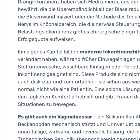
Dranginkontinenz haben sich Medikamente aus der 
bewährt, die die Überempfindlichkeit der Blase reduz
die Blasenwand injiziert oder die Methode der Tibi
Nervs im Knöchelbereich, die die nervöse Steuerung
Belastungsinkontinenz gibt es chirurgische Eingriffe
Erfolgsquote aufweisen.
Ein eigenes Kapitel bilden
moderne Inkontinenzhil
verändert haben. Während früher Einwegeinlagen un
Stoffunterwäsche, waschbare Einlagen oder Periode
Inkontinenz geeignet sind. Diese Produkte sind nich
auch diskreter und komfortabler – sie sehen aus wie
normal, nicht wie eine Patientin. Eine solche Lösun
den täglichen Komfort erheblich und gibt Frauen d
Situationen zu bewegen.
Es gibt auch ein Vaginalpessar
– ein Silikonhilfsmit
Beckenboden mechanisch stützt und Urinverlust bei 
unauffällige, wirksame und reversible Lösung, die in
Tschechischen Republik aber noch wenig bekannt is