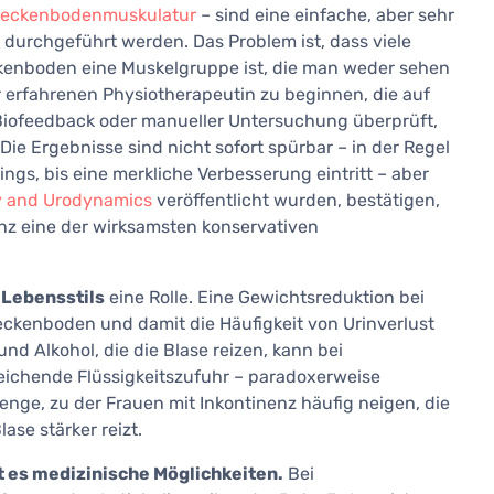
eckenbodenmuskulatur
– sind eine einfache, aber sehr
durchgeführt werden. Das Problem ist, dass viele
ckenboden eine Muskelgruppe ist, die man weder sehen
er erfahrenen Physiotherapeutin zu beginnen, die auf
 Biofeedback oder manueller Untersuchung überprüft,
. Die Ergebnisse sind nicht sofort spürbar – in der Regel
ngs, bis eine merkliche Verbesserung eintritt – aber
y and Urodynamics
veröffentlicht wurden, bestätigen,
nz eine der wirksamsten konservativen
Lebensstils
eine Rolle. Eine Gewichtsreduktion bei
ckenboden und damit die Häufigkeit von Urinverlust
nd Alkohol, die die Blase reizen, kann bei
reichende Flüssigkeitszufuhr – paradoxerweise
enge, zu der Frauen mit Inkontinenz häufig neigen, die
lase stärker reizt.
t es medizinische Möglichkeiten.
Bei