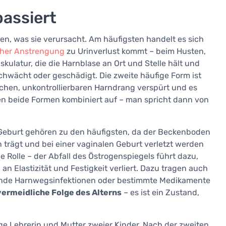
passiert
sen, was sie verursacht. Am häufigsten handelt es sich
cher Anstrengung
zu Urinverlust kommt – beim Husten,
latur, die die Harnblase an Ort und Stelle hält und
schwächt oder geschädigt. Die zweite häufige Form ist
zlichen, unkontrollierbaren Harndrang verspürt und es
eten beide Formen kombiniert auf – man spricht dann von
 Geburt gehören zu den häufigsten, da der Beckenboden
rägt und bei einer vaginalen Geburt verletzt werden
 Rolle – der Abfall des Östrogenspiegels führt dazu,
Elastizität und Festigkeit verliert. Dazu tragen auch
ende Harnwegsinfektionen oder bestimmte Medikamente
vermeidliche Folge des Alterns
– es ist ein Zustand,
rige Lehrerin und Mutter zweier Kinder. Nach der zweiten