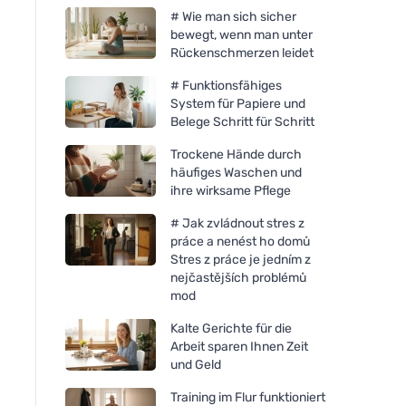
# Wie man sich sicher
bewegt, wenn man unter
Rückenschmerzen leidet
# Funktionsfähiges
System für Papiere und
Belege Schritt für Schritt
Trockene Hände durch
häufiges Waschen und
ihre wirksame Pflege
# Jak zvládnout stres z
práce a nenést ho domů
Stres z práce je jedním z
nejčastějších problémů
mod
Kalte Gerichte für die
Arbeit sparen Ihnen Zeit
und Geld
Training im Flur funktioniert