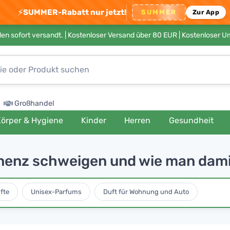
⚡
SUMMER-Rabatt nur jetzt!
SUMMER
Zur App
en sofort versandt. |
Kostenloser Versand über 80 EUR
| Kostenloser 
Großhandel
örper & Hygiene
Kinder
Herren
Gesundheit
inenz schweigen und wie man dam
fte
Unisex-Parfums
Duft für Wohnung und Auto