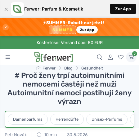
×
Ferwer: Parfum & Kosmetik
Zur App
⚡
SUMMER-Rabatt nur jetzt!
×
SUMMER
Zur App
Kostenloser Versand über 80 EUR
0
Ferwer
Blog
Gesundheit
# Proč ženy trpí autoimunitními
nemocemi častěji než muži
Autoimunitní nemoci postihují ženy
výrazn
Damenparfums
Herrendüfte
Unisex-Parfums
D
Petr Novák
10 min
30.5.2026