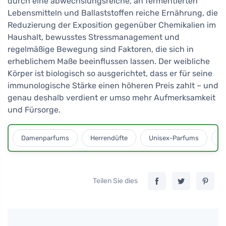
durch eine abwechslungsreiche, an fermentierten
Lebensmitteln und Ballaststoffen reiche Ernährung, die
Reduzierung der Exposition gegenüber Chemikalien im
Haushalt, bewusstes Stressmanagement und
regelmäßige Bewegung sind Faktoren, die sich in
erheblichem Maße beeinflussen lassen. Der weibliche
Körper ist biologisch so ausgerichtet, dass er für seine
immunologische Stärke einen höheren Preis zahlt – und
genau deshalb verdient er umso mehr Aufmerksamkeit
und Fürsorge.
Damenparfums
Herrendüfte
Unisex-Parfums
D
Teilen Sie dies