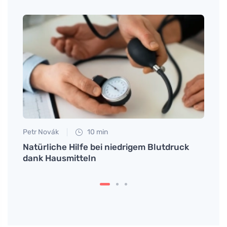
Petr Novák
10 min
Petr N
er
Natürliche Hilfe bei niedrigem Blutdruck
Kann
dank Hausmitteln
und d