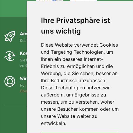
4,7/5
97%
Ihre Privatsphäre ist
uns wichtig
Am nächsten Tag und kostenlos
Kostenloser Versand für Bestellungen über 80 EUR
Diese Website verwendet Cookies
und Targeting Technologien, um
Kostenloser Umtausch und Rückgabe
Ihnen ein besseres Internet-
Sie können Ihre Bestellung jederzeit innerhalb von 90 Tagen
Erlebnis zu ermöglichen und die
zurückgeben oder umtauschen.
Werbung, die Sie sehen, besser an
Wir unterstützen Trees.org
Ihre Bedürfnisse anzupassen.
Für jede Bestellung pflanzen wir einen Baum! Mehr lesen
Diese Technologien nutzen wir
Über uns
.
außerdem, um Ergebnisse zu
messen, um zu verstehen, woher
unsere Besucher kommen oder um
unsere Website weiter zu
entwickeln.