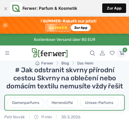
×
Ferwer: Parfum & Kosmetik
Zur App
⚡
SUMMER-Rabatt nur jetzt!
×
SUMMER
Zur App
Kostenloser Versand über 80 EUR
0
Ferwer
Blog
Das Heim
# Jak odstranit skvrny přírodní
cestou Skvrny na oblečení nebo
domácím textilu nemusíte vždy řešit
Damenparfums
Herrendüfte
Unisex-Parfums
D
Petr Novák
11 min
30.5.2026