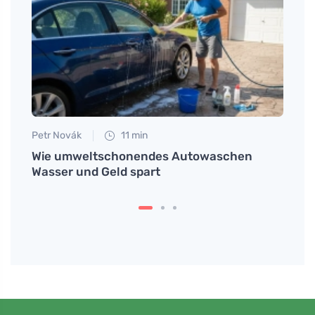
Petr Novák
11 min
Jan S
nigt
Wie umweltschonendes Autowaschen
Wie 
Wasser und Geld spart
Kleid