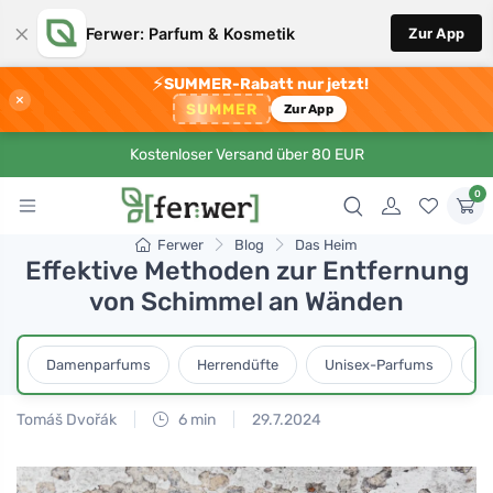
×
Ferwer: Parfum & Kosmetik
Zur App
⚡
SUMMER-Rabatt nur jetzt!
×
SUMMER
Zur App
Kostenloser Versand über 80 EUR
0
Ferwer
Blog
Das Heim
Effektive Methoden zur Entfernung
von Schimmel an Wänden
Damenparfums
Herrendüfte
Unisex-Parfums
D
Tomáš Dvořák
6 min
29.7.2024