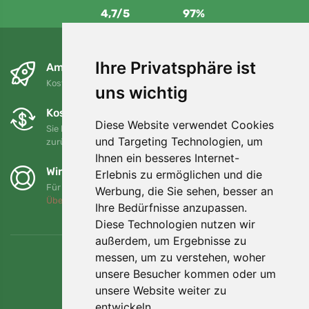
4,7/5
97%
Ihre Privatsphäre ist
Am nächsten Tag und kostenlos
Kostenloser Versand für Bestellungen über 80 EUR
uns wichtig
Kostenloser Umtausch und Rückgabe
Diese Website verwendet Cookies
Sie können Ihre Bestellung jederzeit innerhalb von 90 Tagen
und Targeting Technologien, um
zurückgeben oder umtauschen.
Ihnen ein besseres Internet-
Wir unterstützen Trees.org
Erlebnis zu ermöglichen und die
Für jede Bestellung pflanzen wir einen Baum! Mehr lesen
Werbung, die Sie sehen, besser an
Über uns
.
Ihre Bedürfnisse anzupassen.
Diese Technologien nutzen wir
außerdem, um Ergebnisse zu
messen, um zu verstehen, woher
unsere Besucher kommen oder um
unsere Website weiter zu
entwickeln.