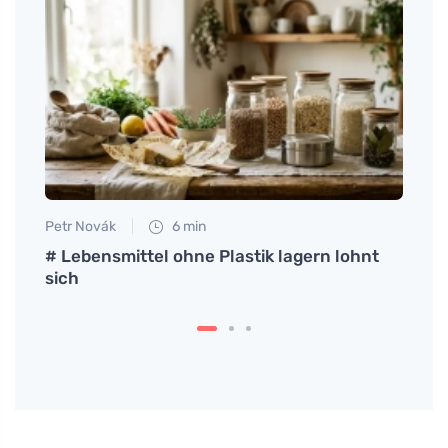
Petr Novák
6 min
Petr N
# Lebensmittel ohne Plastik lagern lohnt
Die P
sich
einfa
verzi