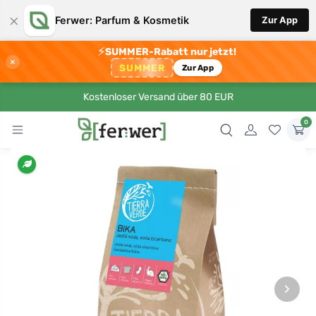
×
Ferwer: Parfum & Kosmetik
Zur App
⚡
SUMMER-Rabatt nur jetzt!
×
SUMMER
Zur App
Kostenloser Versand über 80 EUR
0
›