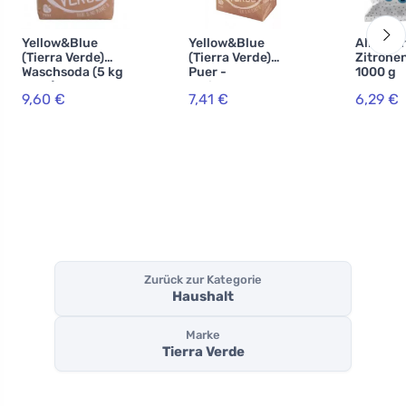
Yellow&Blue
Yellow&Blue
Allnatu
(Tierra Verde)
(Tierra Verde)
Zitrone
Waschsoda (5 kg
Puer -
1000 g
Sack) - zur
Bleichpulver zum
9,60 €
7,41 €
6,29 €
Herstellung von
Waschen (Beutel
selbstgemachte
1 kg)
m Pulver
Zurück zur Kategorie
Haushalt
Marke
Tierra Verde