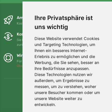
Ihre Privatsphäre ist
Am nächsten Tag und kostenlos
Kostenloser Versand für Bestellungen über 80 EUR
uns wichtig
Kostenloser Umtausch und Rückgabe
Diese Website verwendet Cookies
Sie können Ihre Bestellung jederzeit innerhalb von 90 Tagen
und Targeting Technologien, um
zurückgeben oder umtauschen.
Ihnen ein besseres Internet-
Wir unterstützen Trees.org
Erlebnis zu ermöglichen und die
Für jede Bestellung pflanzen wir einen Baum! Mehr lesen
Werbung, die Sie sehen, besser an
Über uns
.
Ihre Bedürfnisse anzupassen.
Diese Technologien nutzen wir
außerdem, um Ergebnisse zu
messen, um zu verstehen, woher
unsere Besucher kommen oder um
unsere Website weiter zu
entwickeln.