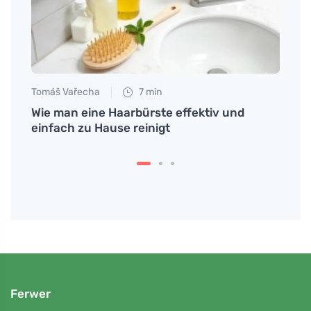
Tomáš Vařecha
7 min
Petr N
 hebt
Wie man eine Haarbürste effektiv und
# Was
einfach zu Hause reinigt
Nach
Ferwer