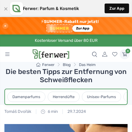
×
Ferwer: Parfum & Kosmetik
Zur App
⚡
SUMMER-Rabatt nur jetzt!
×
SUMMER
Zur App
Kostenloser Versand über 80 EUR
0
Ferwer
Blog
Das Heim
Die besten Tipps zur Entfernung von
Schweißflecken
Damenparfums
Herrendüfte
Unisex-Parfums
D
Tomáš Dvořák
6 min
29.7.2024