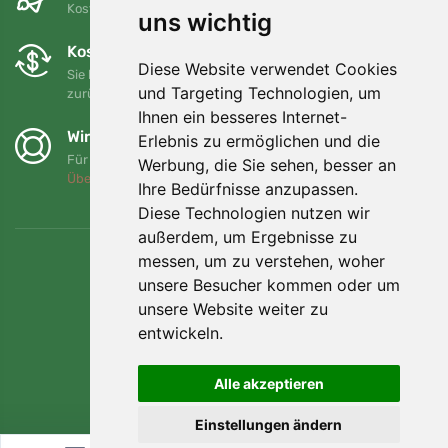
Kostenloser Versand für Bestellungen über 80 EUR
uns wichtig
Kostenloser Umtausch und Rückgabe
Diese Website verwendet Cookies
Sie können Ihre Bestellung jederzeit innerhalb von 90 Tagen
und Targeting Technologien, um
zurückgeben oder umtauschen.
Ihnen ein besseres Internet-
Wir unterstützen Trees.org
Erlebnis zu ermöglichen und die
Für jede Bestellung pflanzen wir einen Baum! Mehr lesen
Werbung, die Sie sehen, besser an
Über uns
.
Ihre Bedürfnisse anzupassen.
Diese Technologien nutzen wir
außerdem, um Ergebnisse zu
messen, um zu verstehen, woher
unsere Besucher kommen oder um
unsere Website weiter zu
entwickeln.
Alle akzeptieren
Einstellungen ändern