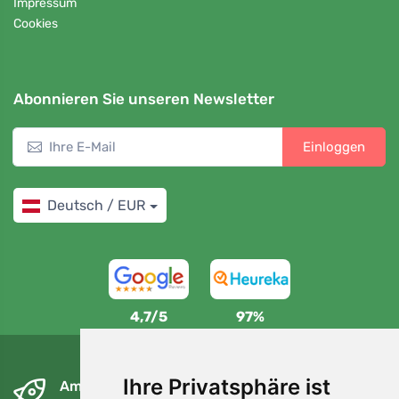
Impressum
Cookies
Abonnieren Sie unseren Newsletter
Einloggen
Deutsch / EUR
4,7/5
97%
Ihre Privatsphäre ist
Am nächsten Tag und kostenlos