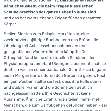
wo die Ursache zu suchen ist.
Barfußgehen aktiviert
nämlich Muskeln, die beim Tragen klassischer
Schuhe praktisch das ganze Leben in Ruhe sind
–
und das hat weitreichende Folgen für den gesamten
Körper.
Stellen Sie sich zum Beispiel Markéta vor, eine
zweiundvierzigjährige Buchhalterin aus Brünn, die
jahrelang mit Achillessehnensch­merzen und
gelegentlichen Wadenkrämpfen kämpfte. Der
Orthopäde fand keine strukturellen Schäden, der
Physiotherapeut empfahl Übungen, aber nichts half so
deutlich wie ein scheinbar banaler Schritt – sie begann
jeden Morgen barfuß durch den Garten zu gehen. Nach
einigen Wochen stellte sie fest, dass ihre Füße stärker
und stabiler waren und die Schmerzen deutlich
nachgelassen hatten. Ihre Geschichte ist keine
Ausnahme. Ähnliche Erfahrungen teilen immer mehr
Menschen, die zum Barfußgehen gefunden haben – sei