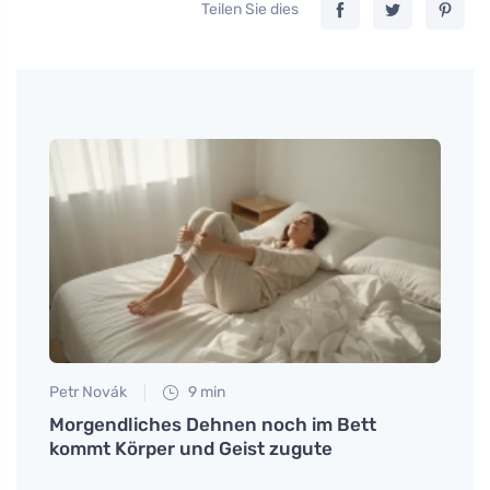
Teilen Sie dies
Petr Novák
9 min
Martin
Morgendliches Dehnen noch im Bett
Sukra
kommt Körper und Geist zugute
Ernä