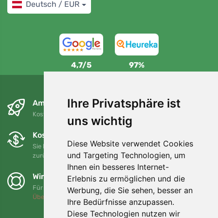
Deutsch / EUR
4,7/5
97%
Ihre Privatsphäre ist
Am nächsten Tag und kostenlos
Kostenloser Versand für Bestellungen über 80 EUR
uns wichtig
Kostenloser Umtausch und Rückgabe
Diese Website verwendet Cookies
Sie können Ihre Bestellung jederzeit innerhalb von 90 Tagen
und Targeting Technologien, um
zurückgeben oder umtauschen.
Ihnen ein besseres Internet-
Wir unterstützen Trees.org
Erlebnis zu ermöglichen und die
Für jede Bestellung pflanzen wir einen Baum! Mehr lesen
Werbung, die Sie sehen, besser an
Über uns
.
Ihre Bedürfnisse anzupassen.
Diese Technologien nutzen wir