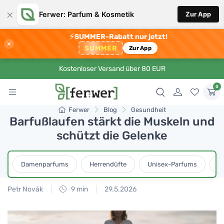
×
Ferwer: Parfum & Kosmetik
Zur App
⚡
SUMMER-Rabatt nur jetzt!
×
SUMMER
Zur App
Kostenloser Versand über 80 EUR
0
Ferwer
Blog
Gesundheit
Barfußlaufen stärkt die Muskeln und
schützt die Gelenke
Damenparfums
Herrendüfte
Unisex-Parfums
D
Petr Novák
9 min
29.5.2026