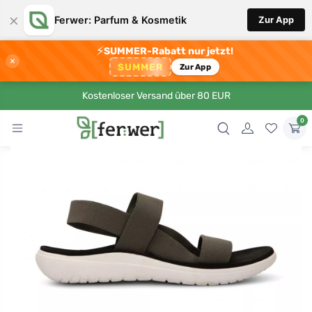
×
Ferwer: Parfum & Kosmetik
Zur App
⚡
SUMMER-Rabatt nur jetzt!
×
SUMMER
Zur App
Kostenloser Versand über 80 EUR
0