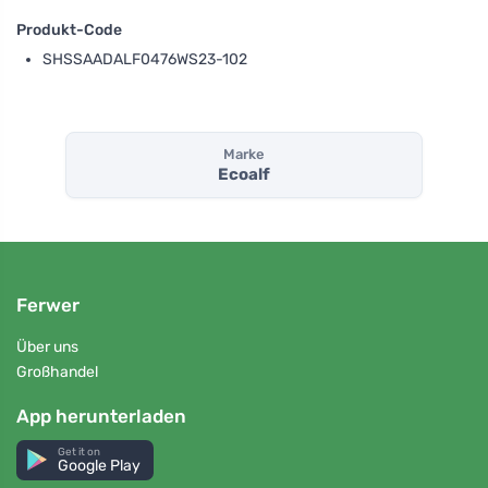
Produkt-Code
SHSSAADALF0476WS23-102
Marke
Ecoalf
Ferwer
Über uns
Großhandel
App herunterladen
Get it on
Google Play