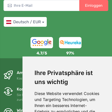
Einloggen
Deutsch / EUR
4,7/5
97%
Ihre Privatsphäre ist
Am nächsten Tag und kostenlos
Kostenloser Versand für Bestellungen über 80 EUR
uns wichtig
Kostenloser Umtausch und Rückgabe
Diese Website verwendet Cookies
Sie können Ihre Bestellung jederzeit innerhalb von 90 Tagen
und Targeting Technologien, um
zurückgeben oder umtauschen.
Ihnen ein besseres Internet-
Wir unterstützen Trees.org
Erlebnis zu ermöglichen und die